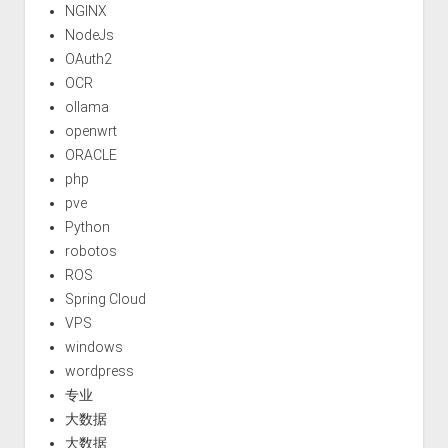
NGINX
NodeJs
OAuth2
OCR
ollama
openwrt
ORACLE
php
pve
Python
robotos
ROS
Spring Cloud
VPS
windows
wordpress
专业
大数据
大数据