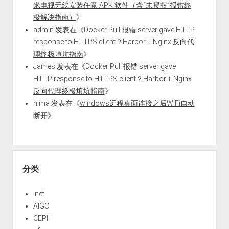
米电视无线安装任意 APK 软件（含“未授权”报错终
极解决指南）
》
admin
发表在《
Docker Pull 报错 server gave HTTP
response to HTTPS client？Harbor + Nginx 反向代
理终极填坑指南
》
James
发表在《
Docker Pull 报错 server gave
HTTP response to HTTPS client？Harbor + Nginx
反向代理终极填坑指南
》
nima
发表在《
windows远程桌面连接之后WiFi自动
断开
》
分类
.net
AIGC
CEPH