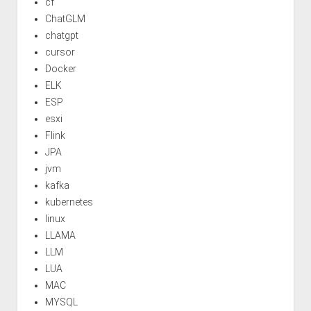
cf
ChatGLM
chatgpt
cursor
Docker
ELK
ESP
esxi
Flink
JPA
jvm
kafka
kubernetes
linux
LLAMA
LLM
LUA
MAC
MYSQL