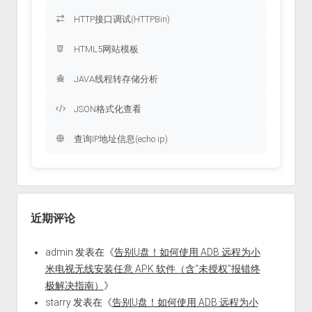
HTTP接口调试(HTTPBin)
HTML5网站模板
JAVA线程转存储分析
JSON格式化查看
查询IP地址信息(echo ip)
近期评论
admin
发表在《
告别U盘！如何使用 ADB 远程为小
米电视无线安装任意 APK 软件（含“未授权”报错终
极解决指南）
》
starry
发表在《
告别U盘！如何使用 ADB 远程为小