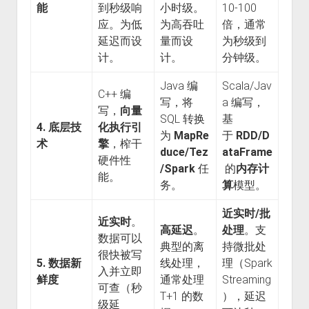
能
到秒级响
小时级。
10-100
应。为低
为高吞吐
倍，通常
延迟而设
量而设
为秒级到
计。
计。
分钟级。
Java 编
Scala/Jav
C++ 编
写，将
a 编写，
写，
向量
SQL 转换
基
4. 底层技
化执行引
为
MapRe
于
RDD/D
术
擎
，榨干
duce/Tez
ataFrame
硬件性
/Spark
任
的
内存计
能。
务。
算
模型。
近实时/批
近实时
。
高延迟
。
处理
。支
数据可以
典型的离
持微批处
很快被写
5. 数据新
线处理，
理（Spark
入并立即
鲜度
通常处理
Streaming
可查（秒
T+1 的数
），延迟
级延