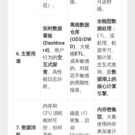
据。
可达秒
迟）。
级。
全能型数
离线数据
实时数据
据处理
：
仓库
看板
ETL、流
(ODS/DW
(Dashboa
处理、机
D)
、大规
rd)
、用户
器学习、
6. 主要用
模
ETL
、
行为的
交
图计算、
途
成本敏感
互式探
交互式查
的、对延
查
、高性
询。是
数
迟不敏感
能日志分
据湖上的
的周期性
析。
核心计算
报表。
引擎
。
内存和
内存密集
CPU 消耗
磁盘 I/O
型
。大量
相对可
密集，启
使用内存
7. 资源消
控，但对
动
来加速计
耗
高性
MapRedu