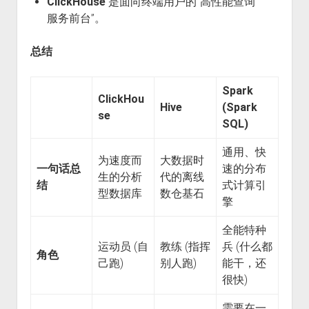
ClickHouse
是面向终端用户的“高性能查询
服务前台”。
总结
Spark
ClickHou
Hive
(Spark
se
SQL)
通用、快
为速度而
大数据时
一句话总
速的分布
生的分析
代的离线
结
式计算引
型数据库
数仓基石
擎
全能特种
运动员 (自
教练 (指挥
兵 (什么都
角色
己跑)
别人跑)
能干，还
很快)
需要在一