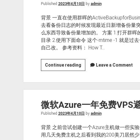
备
Published
2023年4月10日
by
admin
份
背景 一直在使用群晖的ActiveBackupfor
mikrotik
去看备份日志的时候发现最近日新增备份量
存
么东西导致备份量增加的。 方案 1.打开群晖
储
目录 2.使用下面命令 这个-mtime -1 
自己改。 参考资料： How T…
Linux
Continue reading
Leave a Comment
下
如
何
查
微软Azure一年免费VPS
找
某
Published
2023年4月10日
by
admin
个
目
背景 之前尝试创建一个Azure主机做一些实
录
用几天免费主机之后看到我的200美刀居然少
下