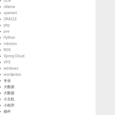
OCR
ollama
openwrt
ORACLE
php
pve
Python
robotos
ROS
Spring Cloud
VPS
windows
wordpress
专业
大数据
大数据
小主机
小程序
插件