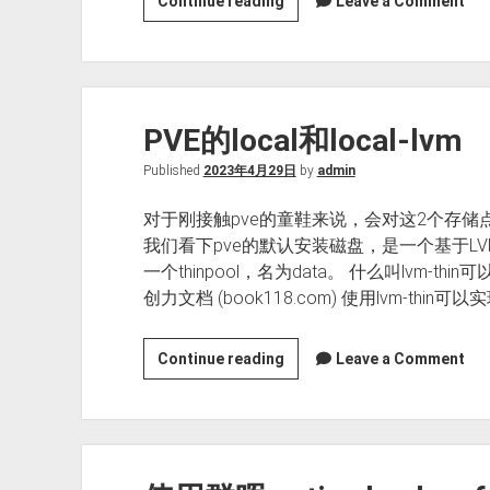
scp
Continue reading
Leave a Comment
拷
贝
文
件
PVE的local和local-lvm
symlink
变
Published
2023年4月29日
by
admin
成
文
对于刚接触pve的童鞋来说，会对这2个存储点
件
我们看下pve的默认安装磁盘，是一个基于LVM的
问
一个thinpool，名为data。 什么叫lvm-thin可以
题
创力文档 (book118.com) 使用lvm-thin可以
PVE
Continue reading
Leave a Comment
的
local
和
local-
lvm