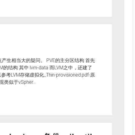
产生相当大的疑问。 PVE的主分区结构 首先
结构 其中 lvm-data 而LVM之中，还建了
参考LVM存储虚拟化_Thin-provisioned.pdf-原
实现类似于vSpher…