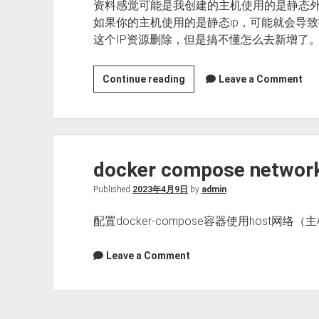
资料感觉可能是我创建的主机使用的是静态外网
面
如果你的主机使用的是静态ip，可能就会导
最
这个IP资源删除，但是搞不懂怎么去新增了
近
修
微
Continue reading
Leave a Comment
改
软
的
Azure
文
一
件，
年
按
docker compose network
免
照
费
大
Published
2023年4月9日
by
admin
VPS
小
避
配置docker-compose容器使用host网
排
坑
序
指
Leave a Comment
南