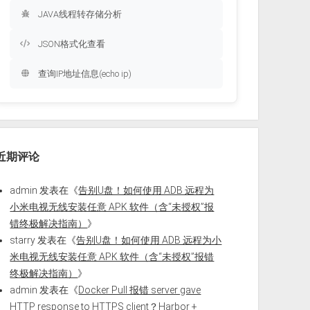
JAVA线程转存储分析
JSON格式化查看
查询IP地址信息(echo ip)
近期评论
admin
发表在《
告别U盘！如何使用 ADB 远程为
小米电视无线安装任意 APK 软件（含“未授权”报
错终极解决指南）
》
starry
发表在《
告别U盘！如何使用 ADB 远程为小
米电视无线安装任意 APK 软件（含“未授权”报错
终极解决指南）
》
admin
发表在《
Docker Pull 报错 server gave
HTTP response to HTTPS client？Harbor +