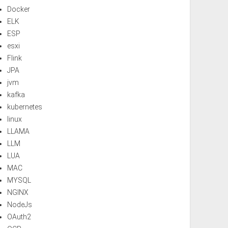
Docker
ELK
ESP
esxi
Flink
JPA
jvm
kafka
kubernetes
linux
LLAMA
LLM
LUA
MAC
MYSQL
NGINX
NodeJs
OAuth2