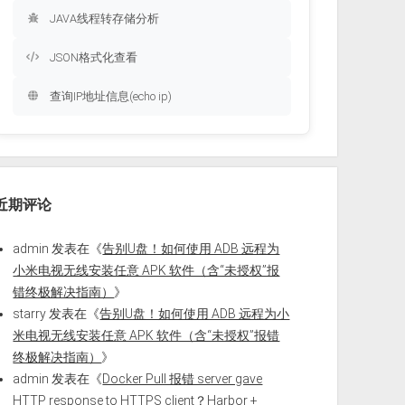
JAVA线程转存储分析
JSON格式化查看
查询IP地址信息(echo ip)
近期评论
admin
发表在《
告别U盘！如何使用 ADB 远程为
小米电视无线安装任意 APK 软件（含“未授权”报
错终极解决指南）
》
starry
发表在《
告别U盘！如何使用 ADB 远程为小
米电视无线安装任意 APK 软件（含“未授权”报错
终极解决指南）
》
admin
发表在《
Docker Pull 报错 server gave
HTTP response to HTTPS client？Harbor +