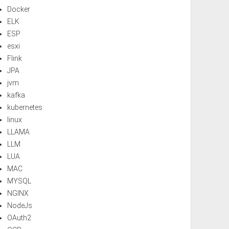
Docker
ELK
ESP
esxi
Flink
JPA
jvm
kafka
kubernetes
linux
LLAMA
LLM
LUA
MAC
MYSQL
NGINX
NodeJs
OAuth2