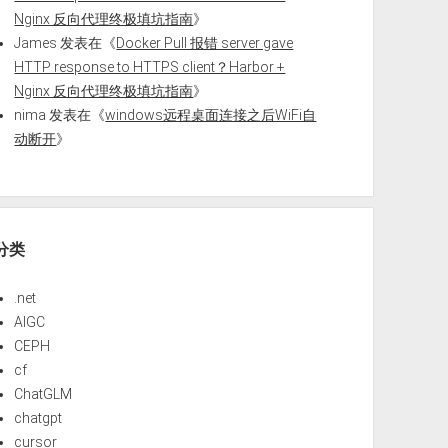
Nginx 反向代理终极填坑指南
》
James
发表在《
Docker Pull 报错 server gave
HTTP response to HTTPS client？Harbor +
Nginx 反向代理终极填坑指南
》
nima
发表在《
windows远程桌面连接之后WiFi自
动断开
》
分类
.net
AIGC
CEPH
cf
ChatGLM
chatgpt
cursor