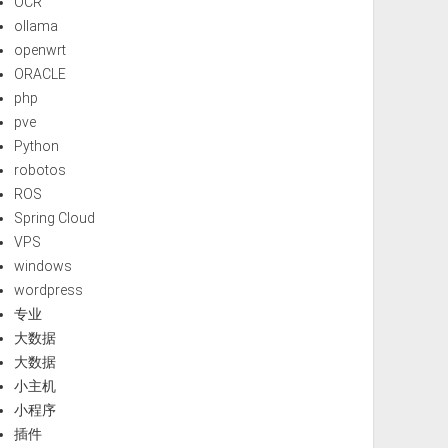
OCR
ollama
openwrt
ORACLE
php
pve
Python
robotos
ROS
Spring Cloud
VPS
windows
wordpress
专业
大数据
大数据
小主机
小程序
插件