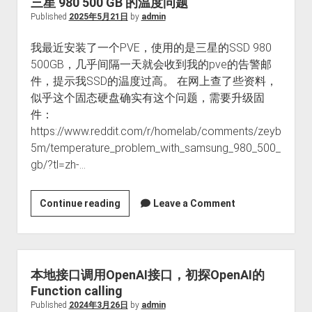
三星 980 500 GB 的温度问题
生
Published
2025年5月21日
by
admin
活
我最近安装了一个PVE，使用的是三星的SSD 980
500GB，几乎间隔一天就会收到我的pve的告警邮
件，提示我SSD的温度过高。 在网上查了些资料，
似乎这个固态硬盘确实有这个问题，需要升级固
件：
https://www.reddit.com/r/homelab/comments/zeyb
5m/temperature_problem_with_samsung_980_500_
gb/?tl=zh-…
三
Continue reading
Leave a Comment
星
980
500
GB
本地接口调用OpenAI接口，初探OpenAI的
的
Function calling
温
Published
2024年3月26日
by
admin