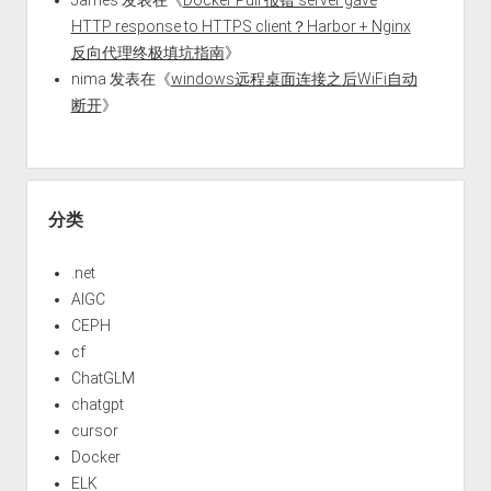
James
发表在《
Docker Pull 报错 server gave
HTTP response to HTTPS client？Harbor + Nginx
反向代理终极填坑指南
》
nima
发表在《
windows远程桌面连接之后WiFi自动
断开
》
分类
.net
AIGC
CEPH
cf
ChatGLM
chatgpt
cursor
Docker
ELK