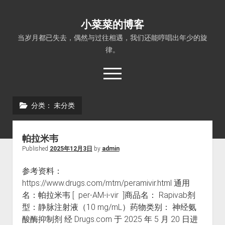
小菜菜的博客
当岁月都已失去，偶然与过往相遇，我们还能哼唱出年少的旋
律。
open
menu
分类：
未分类
帕拉米韦
Published
2025年12月3日
by
admin
参考资料：
https://www.drugs.com/mtm/peramivir.html 通用
名：帕拉米韦 [ per-AM-i-vir ]商品名： Rapivab剂
型：静脉注射液（10 mg/mL）药物类别： 神经氨
酸酶抑制剂 经 Drugs.com 于 2025 年 5 月 20 日进