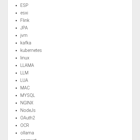
ESP
esxi
Flink
JPA
jvm
kafka
kubernetes
linux
LLAMA
LLM
LUA
MAC
MYSQL
NGINX
NodeJs
OAuth2
OCR
ollama