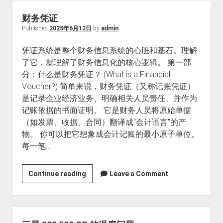
是
终
财务凭证
点，
Published
2025年6月12日
by
admin
我
凭证系统是整个财务信息系统的心脏和基石。理解
们
了它，就理解了财务信息化的核心逻辑。 第一部
才
分：什么是财务凭证？ (What is a Financial
是：
Voucher?) 简单来说，财务凭证（又称记账凭证）
从
是记录企业经济业务、明确相关人员责任、并作为
《冈
记账依据的书面证明。 它是财务人员将原始单据
仁
（如发票、收据、合同）翻译成“会计语言”的产
波
物。 你可以把它想象成会计记账的最小原子单位。
齐》
每一笔…
幕
后
花
财
Continue reading
Leave a Comment
絮
务
中
凭
读
证
懂