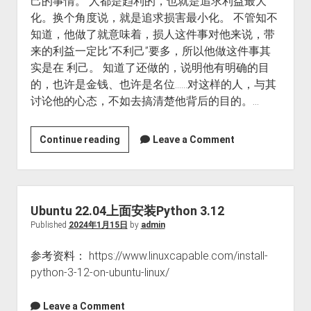
己的事情。 人都是趋利的，也就是追求利益最大
初
化。换个角度说，就是追求损害最小化。 不管知不
探
知道，他做了就意味着，损人这件事对他来说，带
OpenAI
来的利益一定比“不利己”要多，所以他做这件事其
的
实是在 利己。 知道了还做的，说明他有明确的目
Function
的，也许是金钱、也许是名位……对这样的人，与其
calling
讨论他的心态，不如去搞清楚他背后的目的。…
做
Continue reading
Leave a Comment
损
人
不
利
Ubuntu 22.04上面安装Python 3.12
己
Published
2024年1月15日
by
admin
的
参考资料： https://www.linuxcapable.com/install-
事
python-3-12-on-ubuntu-linux/
的
人
是
Leave a Comment