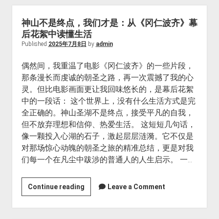
股
骨
神山不是终点，我们才是：从《冈仁波齐》幕
颈
后花絮中读懂生活
骨
Published
2025年7月8日
by
admin
折
偶然间，我重温了电影《冈仁波齐》的一些片段，
被
那条漫长而虔诚的朝圣之路，再一次震撼了我的心
称
灵。但比电影画面更让我回味悠长的，是幕后花絮
为
中的一段话： 这个世界上，没有什么生活方式是完
“人
全正确的。神山圣湖不是终点，接受平凡的自我，
生
但不放弃理想和信仰、热爱生活。 这短短几句话，
最
像一颗投入心湖的石子，激起层层涟漪。它不仅是
后
对那场惊心动魄的朝圣之旅的精准总结，更是对我
一
们每一个在凡尘中跋涉的普通人的人生启示。 一…
次
骨
折”？
神
Continue reading
Leave a Comment
山
不