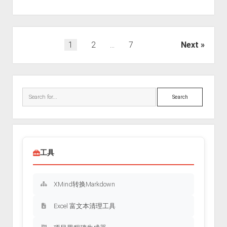
一
种
什
文
1
2
…
7
Next
么
章
样
分
的
Sidebar
页
心
态？
Search
工具
XMind转换Markdown
Excel 富文本清理工具