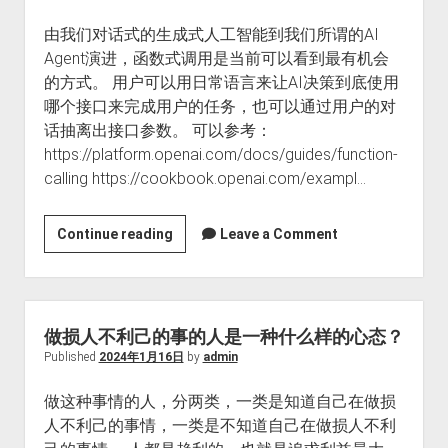
度
由我们对话式的生成式人工智能到我们所谓的AI
问
Agent演进，函数式调用是当前可以看到最有机会
题
的方式。 用户可以用日常语言来让AI决策到底使用
哪个接口来完成用户的任务，也可以通过用户的对
话抽离出接口参数。 可以参考：
https://platform.openai.com/docs/guides/function-
calling https://cookbook.openai.com/exampl…
本
Continue reading
Leave a Comment
地
接
口
调
做损人不利己的事的人是一种什么样的心态？
用
Published
2024年1月16日
by
admin
OpenAI
做这种事情的人，分两类，一类是知道自己在做损
接
人不利己的事情，一类是不知道自己在做损人不利
口，