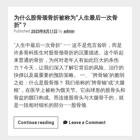
沪
地
区
为什么股骨颈骨折被称为“人生最后一次骨
四
折”？
季
Published
2025年8月11日
by
admin
蔬
“人生中最后一次骨折” —— 这不是危言耸听，而是
菜
许多骨科医生对股骨颈骨折的沉重描述。这个听起
种
来普通的骨折，为何对老年人有如此巨大的杀伤
植
力？今天，让我们深入了解它背后的风险、治疗的
指
抉择以及最重要的预防策略。 一、 “胯骨轴”的脆弱
南
之处：什么是股骨颈？ 我们俗称的“胯骨轴”或“大腿
根”，在医学上被称为髋关节。它由球形的股骨头和
骨盆的髋臼构成。而连接股骨头与大腿骨干的，就
是一段相对细长的部分——股骨颈…
为
Continue reading
Leave a Comment
什
么