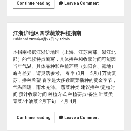
上
Continue reading
Leave a Comment
下
文
工
程
江浙沪地区四季蔬菜种植指南
(Context
Published
2025年8月27日
by
admin
Engineering)
本指南根据江浙沪地区（上海、江苏南部、浙江北
部）的气候特点编写，具体播种和收获时间可能因
当年气温、具体品种和种植环境（如阳台、露地）
略有差异，请灵活参考。 春季 (3月 – 5月) | 万物复
苏，播种希望 春季是大多数蔬菜播种的黄金季节，
气温回暖，雨水充沛。 蔬菜种类 建议播种/定植时
间 预计收获时间 种植方式 种植要点/备注 叶菜类
青菜/小油菜 2月下旬 – 4月 4月…
江
Continue reading
Leave a Comment
浙