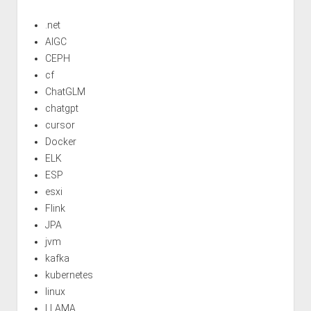
.net
AIGC
CEPH
cf
ChatGLM
chatgpt
cursor
Docker
ELK
ESP
esxi
Flink
JPA
jvm
kafka
kubernetes
linux
LLAMA