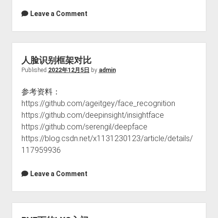
Leave a Comment
人脸识别框架对比
Published
2022年12月5日
by
admin
参考资料：
https://github.com/ageitgey/face_recognition
https://github.com/deepinsight/insightface
https://github.com/serengil/deepface
https://blog.csdn.net/x1131230123/article/details/
117959936
Leave a Comment