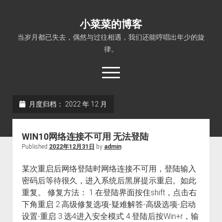
小菜菜的博客
当岁月都已失去，偶然与过往相遇，我们还能哼唱出年少的旋
律。
open
menu
月度归档：
2022 年 12 月
WIN10网络连接不可用 无法登陆
Published
2022年12月31日
by
admin
某次重启后网络登陆时网络连接不可用，登陆输入
密码后等待很久，进入系统后黑屏提示重启。如此
重复。 修复方法： 1.在登陆界面按住shift，点击右
下角重启 2.高级修复选项-疑难解答-高级选项-启动
设置-重启 3.选4进入安全模式 4.登陆后按Win+r，输