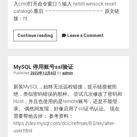
入cmd打开命令窗口 5.输入 netsh winsock reset
catalog6.重启 ———————————————— 原文链
接：ht…
WIN10
Continue reading
Leave a Comment
网
络
连
接
MySQL 停用账号ssl验证
不
Published
2022年12月6日
by
admin
可
新装MySQL，始终无法远程链接，提示链接被拒
用
绝，类似密码错误的那种。 尝试几次修改了密码和
无
Host，并且也使用的是remote账号，还是不能登
法
录。 偶然间发现，好像启用了ssl证书认证。 现在
登
需要帮他去掉： 参考资料：
陆
https://dev.mysql.com/doc/refman/8.0/en/alter-
user.html