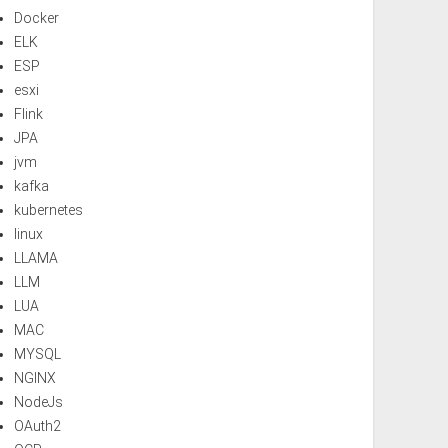
Docker
ELK
ESP
esxi
Flink
JPA
jvm
kafka
kubernetes
linux
LLAMA
LLM
LUA
MAC
MYSQL
NGINX
NodeJs
OAuth2