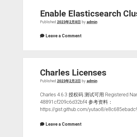
放
个
Enable Elasticsearch Clu
端
系
口
统
Published
2023年2月8日
by
admin
的
Leave a Comment
安
装
盘
Charles Licenses
Published
2023年2月2日
by
admin
Charles 4.6.3 授权码 测试可用 Registered Name: h
48891cf209c6d32bf4 参考资料：
https://gist.github.com/yutao8/e8c685ebad
Leave a Comment