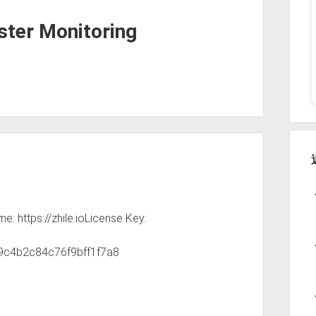
ster Monitoring
ttps://zhile.ioLicense Key:
c9c4b2c84c76f9bff1f7a8