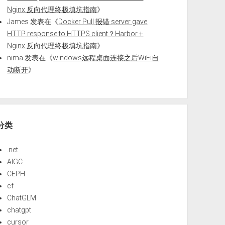
Nginx 反向代理终极填坑指南
》
James
发表在《
Docker Pull 报错 server gave
HTTP response to HTTPS client？Harbor +
Nginx 反向代理终极填坑指南
》
nima
发表在《
windows远程桌面连接之后WiFi自
动断开
》
分类
.net
AIGC
CEPH
cf
ChatGLM
chatgpt
cursor