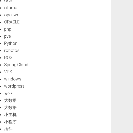
OCR
ollama
openwrt
ORACLE
php
pve
Python
robotos
ROS
Spring Cloud
VPS
windows
wordpress
专业
大数据
大数据
小主机
小程序
插件