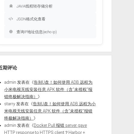
JAVA线程转存储分析
JSON格式化查看
查询IP地址信息(echo ip)
近期评论
admin
发表在《
告别U盘！如何使用 ADB 远程为
小米电视无线安装任意 APK 软件（含“未授权”报
错终极解决指南）
》
starry
发表在《
告别U盘！如何使用 ADB 远程为小
米电视无线安装任意 APK 软件（含“未授权”报错
终极解决指南）
》
admin
发表在《
Docker Pull 报错 server gave
HTTP response to HTTPS client？Harbor +