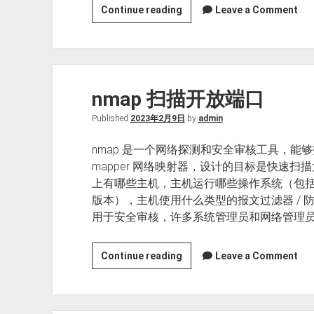
使
Continue reading
Leave a Comment
用
开
源
Ventoy
nmap 扫描开放端口
工
具
Published
2023年2月9日
by
admin
让
一
nmap 是一个网络探测和安全审核工具，能够扫描
个
mapper 网络映射器，设计的目标是快速扫描大
优
上有哪些主机，主机运行哪些操作系统（包
盘
版本），主机使用什么类型的报文过滤器 / 防
成
用于安全审核，许多系统管理员和网络管理员
为
同
nmap
Continue reading
Leave a Comment
时
扫
支
描
持
开
多