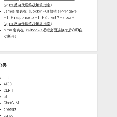
Nginx 反向代理终极填坑指南
》
James
发表在《
Docker Pull 报错 server gave
HTTP response to HTTPS client？Harbor +
Nginx 反向代理终极填坑指南
》
nima
发表在《
windows远程桌面连接之后WiFi自
动断开
》
分类
.net
AIGC
CEPH
cf
ChatGLM
chatgpt
cursor