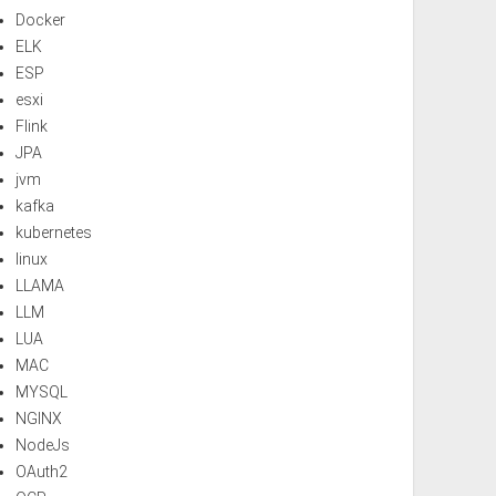
Docker
ELK
ESP
esxi
Flink
JPA
jvm
kafka
kubernetes
linux
LLAMA
LLM
LUA
MAC
MYSQL
NGINX
NodeJs
OAuth2