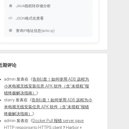
JAVA线程转存储分析
JSON格式化查看
查询IP地址信息(echo ip)
近期评论
admin
发表在《
告别U盘！如何使用 ADB 远程为
小米电视无线安装任意 APK 软件（含“未授权”报
错终极解决指南）
》
starry
发表在《
告别U盘！如何使用 ADB 远程为小
米电视无线安装任意 APK 软件（含“未授权”报错
终极解决指南）
》
admin
发表在《
Docker Pull 报错 server gave
HTTP response to HTTPS client？Harbor +