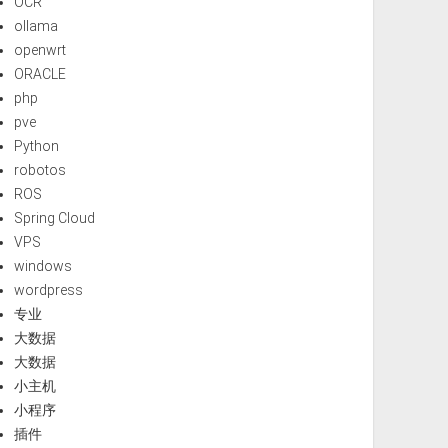
OCR
ollama
openwrt
ORACLE
php
pve
Python
robotos
ROS
Spring Cloud
VPS
windows
wordpress
专业
大数据
大数据
小主机
小程序
插件