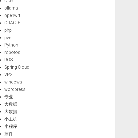
OCR
ollama
openwrt
ORACLE
php
pve
Python
robotos
ROS
Spring Cloud
VPS
windows
wordpress
专业
大数据
大数据
小主机
小程序
插件