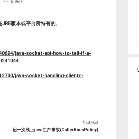
== false）
JRE版本或平台所特有的
。
0694/java-socket-api-how-to-tell-if-a-
0241044
2730/java-socket-handling-clients-
Next Post
记一次线上java生产事故(CallerRunsPolicy)