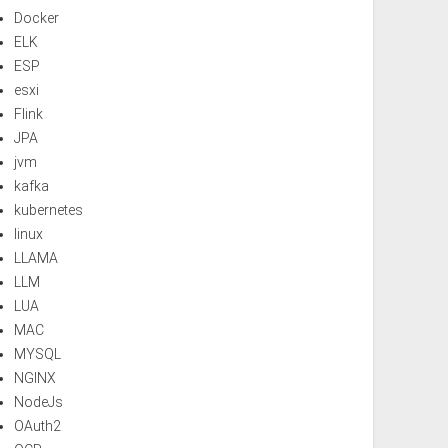
Docker
ELK
ESP
esxi
Flink
JPA
jvm
kafka
kubernetes
linux
LLAMA
LLM
LUA
MAC
MYSQL
NGINX
NodeJs
OAuth2