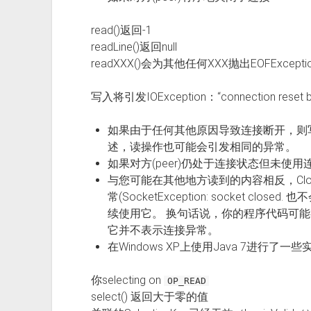
read()返回-1
readLine()返回null
readXXX()会为其他任何XXX抛出EOFExcepti
写入将引发IOException：“connection r
如果由于任何其他原因导致连接断开，则写操作
述，读操作也可能会引发相同的异常。
如果对方(peer)仍处于连接状态但未使
与您可能在其他地方读到的内容相反，ClosedC
常(SocketException: socket c
续使用它。 换句话说，你的程序代码可
它并不表示连接异常。
在Windows XP上使用Java 7进行
你selecting on
OP_READ
select() 返回大于零的值