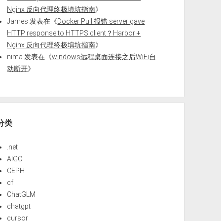
Nginx 反向代理终极填坑指南
》
James
发表在《
Docker Pull 报错 server gave
HTTP response to HTTPS client？Harbor +
Nginx 反向代理终极填坑指南
》
nima
发表在《
windows远程桌面连接之后WiFi自
动断开
》
分类
.net
AIGC
CEPH
cf
ChatGLM
chatgpt
cursor