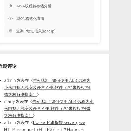
JAVA线程转存储分析
JSON格式化查看
查询IP地址信息(echo ip)
近期评论
admin
发表在《
告别U盘！如何使用 ADB 远程为
小米电视无线安装任意 APK 软件（含“未授权”报
错终极解决指南）
》
starry
发表在《
告别U盘！如何使用 ADB 远程为小
米电视无线安装任意 APK 软件（含“未授权”报错
终极解决指南）
》
admin
发表在《
Docker Pull 报错 server gave
HTTP response to HTTPS client？Harbor +