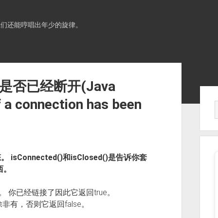
我们还能哼唱出年少的旋律。
接是否已经断开(Java
Sid
f a connection has been
Connected()和isClosed()是告诉你套
西。
接字。 你已经链接了因此它返回true。
除非有，否则它返回false。