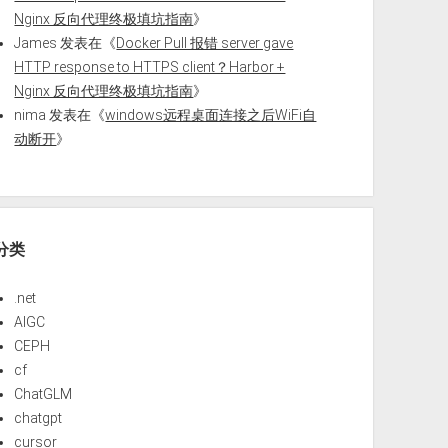
Nginx 反向代理终极填坑指南
》
James
发表在《
Docker Pull 报错 server gave
HTTP response to HTTPS client？Harbor +
Nginx 反向代理终极填坑指南
》
nima
发表在《
windows远程桌面连接之后WiFi自
动断开
》
分类
.net
AIGC
CEPH
cf
ChatGLM
chatgpt
cursor