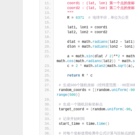
    coord1 : (lat, lon) 第一个点的坐标
    coord2 : (lat, lon) 第二个点的坐标
    "
""
    R = 
6371
# 地球半径，单位为公里
    lat1, lon1 = coord1
    lat2, lon2 = coord2
    dlat = math.
radians
(
lat2 - lat1
)
    dlon = math.
radians
(
lon2 - lon1
)
    a = math.
sin
(
dlat / 
2
)
**
2
 + math
math.
cos
(
math.
radians
(
lat2
))
*
 math.
s
    c = 
2
*
 math.
atan2
(
math.
sqrt
(
a
)
,
return
 R 
*
 c
# 生成500个随机坐标（经纬度范围：-90至90
random_coords = 
[(
random.
uniform
(
-90
range
(
500
)]
# 生成一个随机目标坐标点
target_coord = 
(
random.
uniform
(
-90
, 
# 记录开始时间
start_time = time.
time
()
# 对每个坐标使用哈弗辛公式计算与目标点的