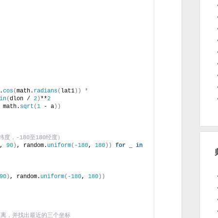
.
cos
(
math.
radians
(
lat1
))
*
in
(
dlon / 
2
)
**
2
 math.
sqrt
(
1
 - a
))
纬度，-180至180经度）
, 
90
)
, random.
uniform
(
-180
, 
180
))
for
 _ 
in
90
)
, random.
uniform
(
-180
, 
180
))
距离，并找出最近的三个坐标