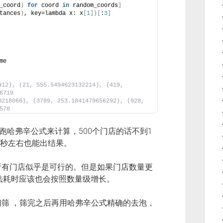
_coord
)
for
 coord 
in
 random_coords
]
tances
)
, key=lambda x: x
[
1
])[
:
3
]
me
2), (21, 555.5494623132214), (419, 
6719
18066), (3789, 253.1841479656292), (928, 
578
跑哈弗辛公式来计算，500个门店的话不到1
毫秒左右也能出结果。
所有门店似乎是可行的。但是如果门店数量更
算法耗时应该也会按照数量级增长。
筛 ，筛完之后再用哈弗辛公式精确的去泡，