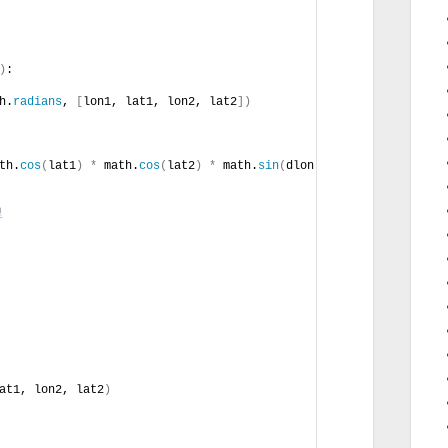
)
:
h.
radians
, 
[
lon1, lat1, lon2, lat2
])
th.
cos
(
lat1
)
*
 math.
cos
(
lat2
)
*
 math.
sin
(
dlon 
里
at1, lon2, lat2
)