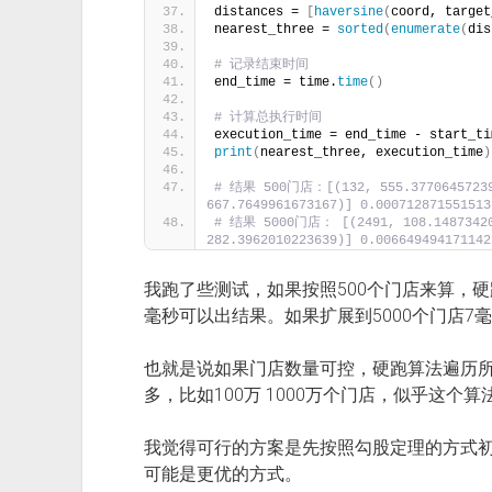
distances = 
[
haversine
(
coord, target
nearest_three = 
sorted
(
enumerate
(
dis
# 记录结束时间
end_time = time.
time
()
# 计算总执行时间
execution_time = end_time - start_ti
print
(
nearest_three, execution_time
)
# 结果 500门店：[(132, 555.377064572391
667.7649961673167)] 0.000712871551513
# 结果 5000门店： [(2491, 108.148734202
282.3962010223639)] 0.006649494171142
我跑了些测试，如果按照500个门店来算，硬
毫秒可以出结果。如果扩展到5000个门店7
也就是说如果门店数量可控，硬跑算法遍历
多，比如100万 1000万个门店，似乎这个
我觉得可行的方案是先按照勾股定理的方式初
可能是更优的方式。