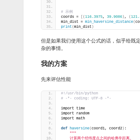
# 示例
coords = 
[(
116.3975
, 
39.9086
)
, 
(
121.
min_dist = 
min_haversine_distance
(
co
print
(
min_dist
)
但是如果我们使用这个公式的话，似乎给既
杂的事情。
我的方案
先来评估性能
#!/usr/bin/python
# -*- coding: UTF-8 -*-
import time
import random
import math
def
haversine
(
coord1, coord2
)
:
""
"
    计算两个经纬度点之间的哈弗辛距离。