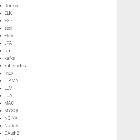
Docker
ELK
ESP
esxi
Flink
JPA
jvm
kafka
kubernetes
linux
LLAMA
LLM
LUA
MAC
MYSQL
NGINX
NodeJs
OAuth2