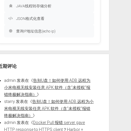
JAVA线程转存储分析
JSON格式化查看
查询IP地址信息(echo ip)
近期评论
admin
发表在《
告别U盘！如何使用 ADB 远程为
小米电视无线安装任意 APK 软件（含“未授权”报
错终极解决指南）
》
starry
发表在《
告别U盘！如何使用 ADB 远程为小
米电视无线安装任意 APK 软件（含“未授权”报错
终极解决指南）
》
admin
发表在《
Docker Pull 报错 server gave
HTTP response to HTTPS client？Harbor +