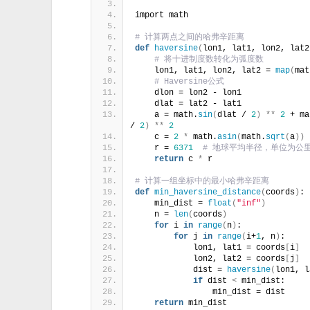
import math
# 计算两点之间的哈弗辛距离
def
haversine
(
lon1, lat1, lon2, lat2
# 将十进制度数转化为弧度数
    lon1, lat1, lon2, lat2 = 
map
(
mat
# Haversine公式
    dlon = lon2 - lon1
    dlat = lat2 - lat1
    a = math.
sin
(
dlat / 
2
)
**
2
 + ma
/ 
2
)
**
2
    c = 
2
*
 math.
asin
(
math.
sqrt
(
a
))
    r = 
6371
# 地球平均半径，单位为公
return
 c 
*
 r
# 计算一组坐标中的最小哈弗辛距离
def
min_haversine_distance
(
coords
)
:
    min_dist = 
float
(
"inf"
)
    n = 
len
(
coords
)
for
 i 
in
range
(
n
)
:
for
 j 
in
range
(
i+
1
, n
)
:
            lon1, lat1 = coords
[
i
]
            lon2, lat2 = coords
[
j
]
            dist = 
haversine
(
lon1, l
if
 dist 
<
 min_dist:
                min_dist = dist
return
 min_dist