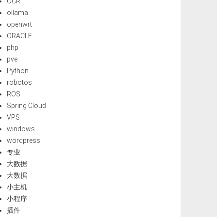
OCR
ollama
openwrt
ORACLE
php
pve
Python
robotos
ROS
Spring Cloud
VPS
windows
wordpress
专业
大数据
大数据
小主机
小程序
插件