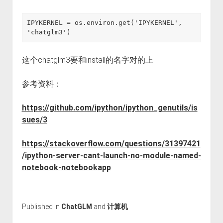
IPYKERNEL = os.environ.get('IPYKERNEL', 
'chatglm3')
这个chatglm3要和install的名字对的上
参考资料：
https://github.com/ipython/ipython_genutils/is
sues/3
https://stackoverflow.com/questions/31397421
/ipython-server-cant-launch-no-module-named-
notebook-notebookapp
Published in
ChatGLM
and
计算机