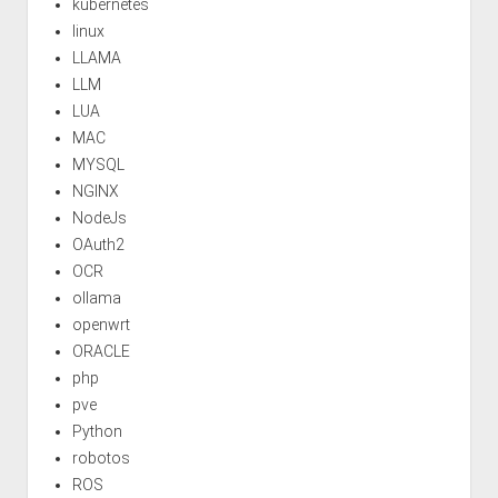
kubernetes
linux
LLAMA
LLM
LUA
MAC
MYSQL
NGINX
NodeJs
OAuth2
OCR
ollama
openwrt
ORACLE
php
pve
Python
robotos
ROS