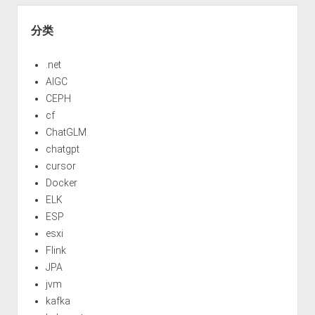
分类
.net
AIGC
CEPH
cf
ChatGLM
chatgpt
cursor
Docker
ELK
ESP
esxi
Flink
JPA
jvm
kafka