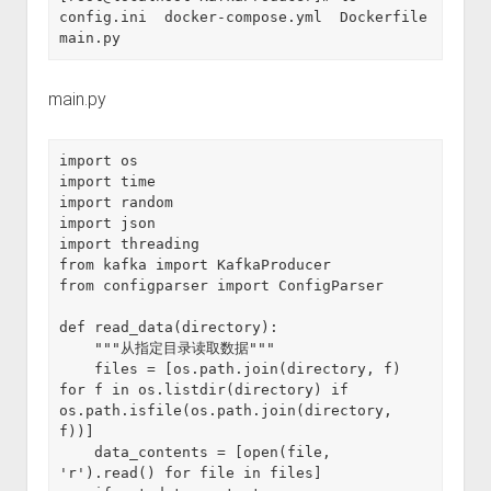
config.ini  docker-compose.yml  Dockerfile  
main.py
main.py
import os

import time

import random

import json

import threading

from kafka import KafkaProducer

from configparser import ConfigParser

def read_data(directory):

    """从指定目录读取数据"""

    files = [os.path.join(directory, f) 
for f in os.listdir(directory) if 
os.path.isfile(os.path.join(directory, 
f))]

    data_contents = [open(file, 
'r').read() for file in files]
