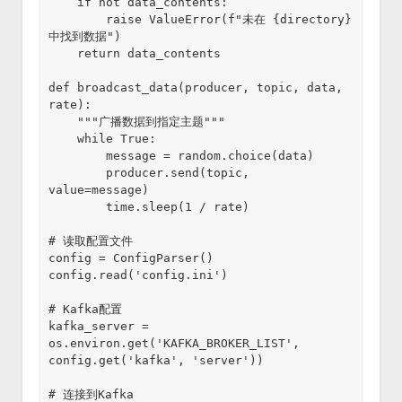
    if not data_contents:

        raise ValueError(f"未在 {directory} 
中找到数据")

    return data_contents

def broadcast_data(producer, topic, data, 
rate):

    """广播数据到指定主题"""

    while True:

        message = random.choice(data)

        producer.send(topic, 
value=message)

        time.sleep(1 / rate)

# 读取配置文件

config = ConfigParser()

config.read('config.ini')

# Kafka配置

kafka_server = 
os.environ.get('KAFKA_BROKER_LIST', 
config.get('kafka', 'server'))

# 连接到Kafka
