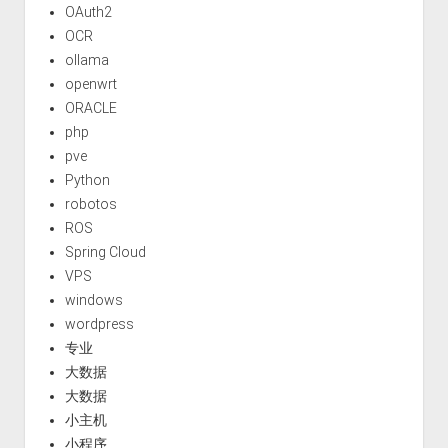
OAuth2
OCR
ollama
openwrt
ORACLE
php
pve
Python
robotos
ROS
Spring Cloud
VPS
windows
wordpress
专业
大数据
大数据
小主机
小程序