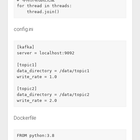
for thread in threads:

config.ini
[kafka]

server = localhost:9092

[topic1]

data_directory = /data/topic1

write_rate = 1.0

[topic2]

data_directory = /data/topic2

write_rate = 2.0
Dockerfile
FROM python:3.8
