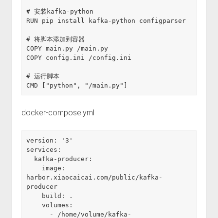
# 安装kafka-python

RUN pip install kafka-python configparser

# 将脚本添加到容器

COPY main.py /main.py

COPY config.ini /config.ini

# 运行脚本

docker-compose.yml
version: '3'

services:

  kafka-producer:

    image: 
harbor.xiaocaicai.com/public/kafka-
producer

    build: .

    volumes:

      - /home/volume/kafka-