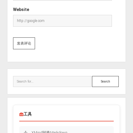
Website
Sidebar
Search
工具
XMind转换Markdown