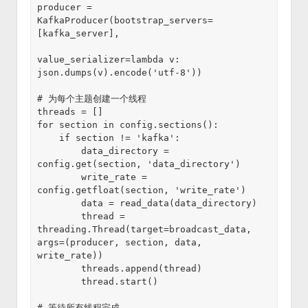
producer = 
KafkaProducer(bootstrap_servers=
[kafka_server],

value_serializer=lambda v: 
json.dumps(v).encode('utf-8'))

# 为每个主题创建一个线程

threads = []

for section in config.sections():

    if section != 'kafka':

        data_directory = 
config.get(section, 'data_directory')

        write_rate = 
config.getfloat(section, 'write_rate')

        data = read_data(data_directory)

        thread = 
threading.Thread(target=broadcast_data, 
args=(producer, section, data, 
write_rate))

        threads.append(thread)

        thread.start()

# 等待所有线程完成
