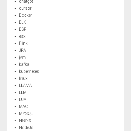
chatgpt
cursor
Docker
ELK
ESP
esxi
Flink
JPA
jvm
kafka
kubernetes
linux
LLAMA
LLM
LUA
MAC
MYSQL
NGINX
NodeJs