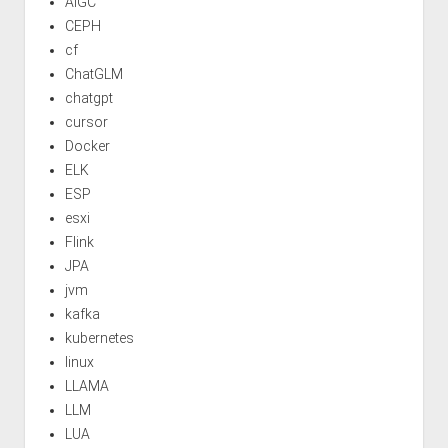
AIGC
CEPH
cf
ChatGLM
chatgpt
cursor
Docker
ELK
ESP
esxi
Flink
JPA
jvm
kafka
kubernetes
linux
LLAMA
LLM
LUA