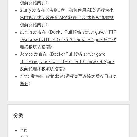
极解决指南）
》
starry
发表在《
告别U盘！如何使用 ADB 远程为小
米电视无线安装任意 APK 软件（含“未授权”报错终
极解决指南）
》
admin
发表在《
Docker Pull 报错 server gave HTTP
response to HTTPS client？Harbor + Nginx 反向代
理终极填坑指南
》
James
发表在《
Docker Pull 报错 server gave
HTTP response to HTTPS client？Harbor + Nginx
反向代理终极填坑指南
》
nima
发表在《
windows远程桌面连接之后WiFi自动
断开
》
分类
.net