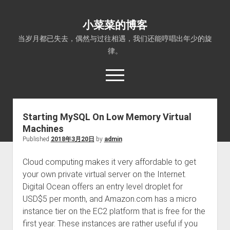
小菜菜的博客
当岁月都已失去，偶然与过往相遇，我们还能哼唱出年少的旋
律。
open
menu
Starting MySQL On Low Memory Virtual
Machines
Published
2018年3月20日
by
admin
Cloud computing makes it very affordable to get
your own private virtual server on the Internet.
Digital Ocean offers an entry level droplet for
USD$5 per month, and Amazon.com has a micro
instance tier on the EC2 platform that is free for the
first year. These instances are rather useful if you