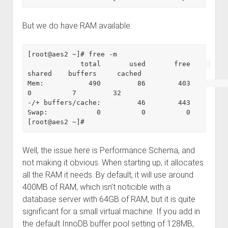
But we do have RAM available:
[root@aes2 ~]# free -m

             total       used       free     
shared    buffers     cached

Mem:           490         86        403          
0          7         32

-/+ buffers/cache:         46        443

Swap:            0          0          0

Well, the issue here is Performance Schema, and
not making it obvious. When starting up, it allocates
all the RAM it needs. By default, it will use around
400MB of RAM, which isn’t noticible with a
database server with 64GB of RAM, but it is quite
significant for a small virtual machine. If you add in
the default InnoDB buffer pool setting of 128MB,