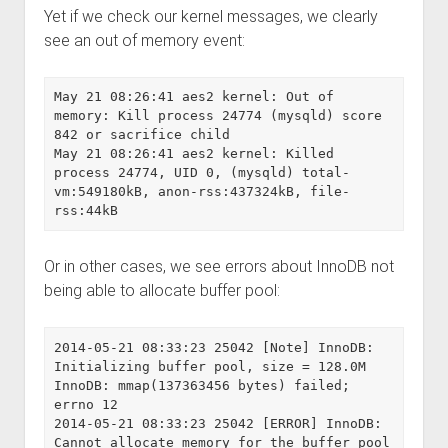
Yet if we check our kernel messages, we clearly
see an out of memory event:
May 21 08:26:41 aes2 kernel: Out of 
memory: Kill process 24774 (mysqld) score 
842 or sacrifice child

May 21 08:26:41 aes2 kernel: Killed 
process 24774, UID 0, (mysqld) total-
vm:549180kB, anon-rss:437324kB, file-
Or in other cases, we see errors about InnoDB not
being able to allocate buffer pool:
2014-05-21 08:33:23 25042 [Note] InnoDB: 
Initializing buffer pool, size = 128.0M

InnoDB: mmap(137363456 bytes) failed; 
errno 12

2014-05-21 08:33:23 25042 [ERROR] InnoDB: 