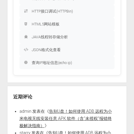
HTTP接口调试(HTTPBin)
HTML5网站模板
JAVA线程转存储分析
JSON格式化查看
查询IP地址信息(echo ip)
近期评论
admin
发表在《
告别U盘！如何使用 ADB 远程为小
米电视无线安装任意 APK 软件（含“未授权”报错终
极解决指南）
》
starry
发表在《
告别U盘！如何使用 ADB 远程为小