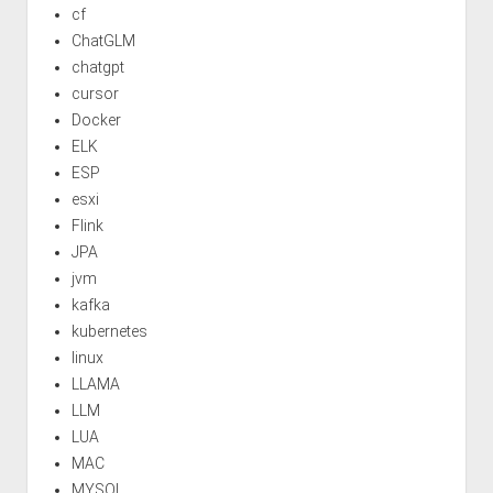
cf
ChatGLM
chatgpt
cursor
Docker
ELK
ESP
esxi
Flink
JPA
jvm
kafka
kubernetes
linux
LLAMA
LLM
LUA
MAC
MYSQL