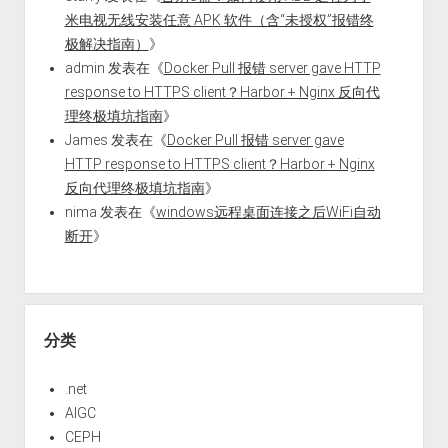
米电视无线安装任意 APK 软件（含“未授权”报错终
极解决指南）
》
admin
发表在《
Docker Pull 报错 server gave HTTP
response to HTTPS client？Harbor + Nginx 反向代
理终极填坑指南
》
James
发表在《
Docker Pull 报错 server gave
HTTP response to HTTPS client？Harbor + Nginx
反向代理终极填坑指南
》
nima
发表在《
windows远程桌面连接之后WiFi自动
断开
》
分类
.net
AIGC
CEPH