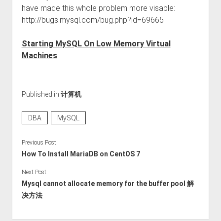
have made this whole problem more visable:
http://bugs.mysql.com/bug.php?id=69665
Starting MySQL On Low Memory Virtual
Machines
Published in
计算机
DBA
MySQL
Previous Post
How To Install MariaDB on CentOS 7
Next Post
Mysql cannot allocate memory for the buffer pool 解
决方法