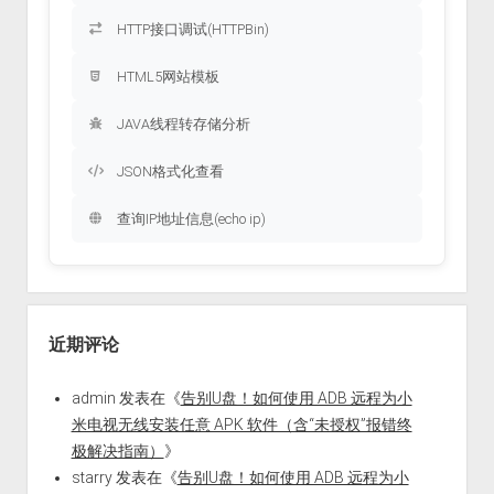
HTTP接口调试(HTTPBin)
HTML5网站模板
JAVA线程转存储分析
JSON格式化查看
查询IP地址信息(echo ip)
近期评论
admin
发表在《
告别U盘！如何使用 ADB 远程为小
米电视无线安装任意 APK 软件（含“未授权”报错终
极解决指南）
》
starry
发表在《
告别U盘！如何使用 ADB 远程为小