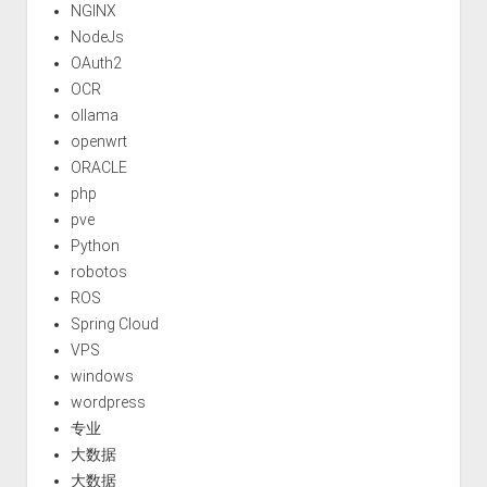
NGINX
NodeJs
OAuth2
OCR
ollama
openwrt
ORACLE
php
pve
Python
robotos
ROS
Spring Cloud
VPS
windows
wordpress
专业
大数据
大数据