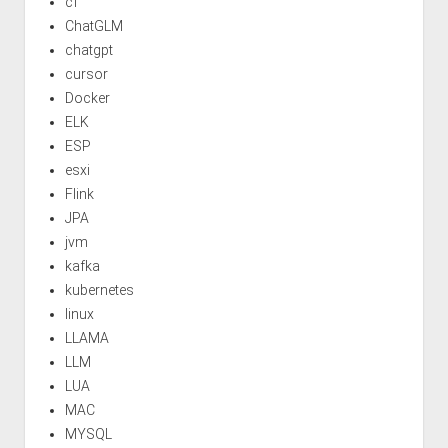
cf
ChatGLM
chatgpt
cursor
Docker
ELK
ESP
esxi
Flink
JPA
jvm
kafka
kubernetes
linux
LLAMA
LLM
LUA
MAC
MYSQL