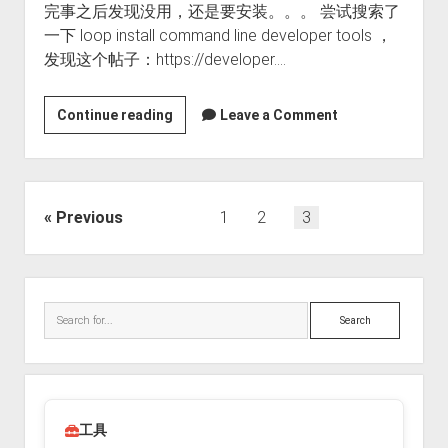
完事之后发现没用，还是要安装。。。 尝试搜索了
一下 loop install command line developer tools ，
发现这个帖子：https://developer.…
反
Continue reading
Leave a Comment
复
提
示
安
文
Previous
1
2
3
装
章
Command
分
Line
Sidebar
页
Developer
Search
Tools
工具