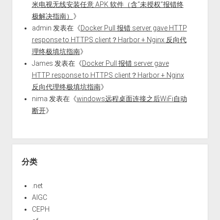
米电视无线安装任意 APK 软件（含“未授权”报错终
极解决指南）
》
admin
发表在《
Docker Pull 报错 server gave HTTP
response to HTTPS client？Harbor + Nginx 反向代
理终极填坑指南
》
James
发表在《
Docker Pull 报错 server gave
HTTP response to HTTPS client？Harbor + Nginx
反向代理终极填坑指南
》
nima
发表在《
windows远程桌面连接之后WiFi自动
断开
》
分类
.net
AIGC
CEPH