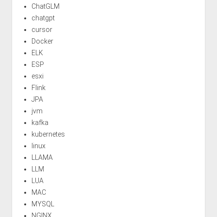
ChatGLM
chatgpt
cursor
Docker
ELK
ESP
esxi
Flink
JPA
jvm
kafka
kubernetes
linux
LLAMA
LLM
LUA
MAC
MYSQL
NGINX