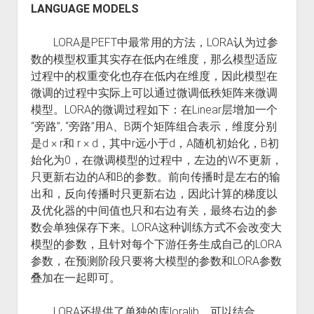
LANGUAGE MODELS
LORA是PEFT中最常用的方法，LORA认为过参
数的模型权重其实存在低内在维度，那么模型适应
过程中的权重变化也存在低内在维度，因此模型在
微调的过程中实际上可以通过微调低秩矩阵来微调
模型。LORA的微调过程如下：在Linear层增加一个
“旁路”, “旁路”用A、B两个矩阵组合表示，维度分别
是d × r和 r × d，其中r远小于d，A随机初始化，B初
始化为0，在微调模型的过程中，左边的W不更新，
只更新右边的A和B的参数。前向传播时是左右的输
出和，反向传播时只更新右边，因此计算的梯度以
及优化器的中间值也只和右边有关，最终右边的参
数会单独保存下来。LORA这种训练方式不会改变大
模型的参数，且针对每个下游任务生成自己的LORA
参数，在预测阶段只要将大模型的参数和LORA参数
叠加在一起即可。
LORA还提供了单独的库loralib，可以结合