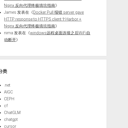
Nginx 反向代理终极填坑指南
》
James
发表在《
Docker Pull 报错 server gave
HTTP response to HTTPS client？Harbor +
Nginx 反向代理终极填坑指南
》
nima
发表在《
windows远程桌面连接之后WiFi自
动断开
》
分类
.net
AIGC
CEPH
cf
ChatGLM
chatgpt
cursor