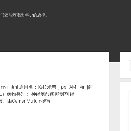
我们还能哼唱出年少的旋律。
Sid
ivir.html 通用名：帕拉米韦 [ per-AM-i-vir ]商
g/mL）药物类别： 神经氨酸酶抑制剂 经
核。由Cerner Multum撰写…