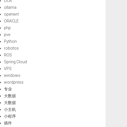
OCR
ollama
openwrt
ORACLE
php
pve
Python
robotos
ROS
Spring Cloud
VPS
windows
wordpress
专业
大数据
大数据
小主机
小程序
插件