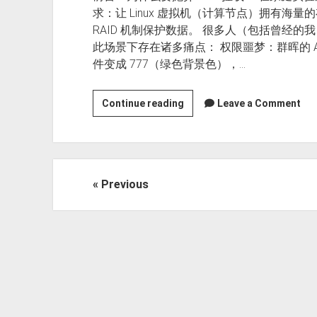
求：让 Linux 虚拟机（计算节点）拥有海量
RAID 机制保护数据。 很多人（包括曾经的我
此场景下存在诸多痛点： 权限噩梦：群晖的 ACL 
件变成 777（绿色背景色），…
[最
Continue reading
Leave a Comment
佳
实
践]
群
文
Previous
晖
章
NAS
分
+
PVE
页
+
iSCSI：
打
造