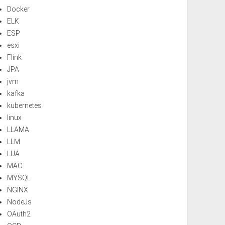
Docker
ELK
ESP
esxi
Flink
JPA
jvm
kafka
kubernetes
linux
LLAMA
LLM
LUA
MAC
MYSQL
NGINX
NodeJs
OAuth2