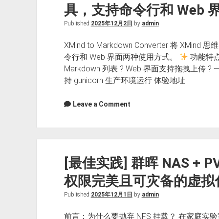
具，支持命令行和 Web
南
Published
2025年12月2日
by
admin
XMind to Markdown Converter 将 X
令行和 Web 界面两种使用方式。
功能特点
Markdown 列表 ? Web 界面支持拖拽上传 ?
持 gunicorn 生产环境运行 体验地址
Leave a Comment
[最佳实践] 群晖 NAS + P
权限完美且可灾备的虚拟
Published
2025年12月1日
by
admin
前言：为什么要抛弃 NFS 挂载？ 在家庭