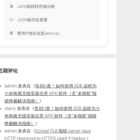
JAVA线程转存储分析
JSON格式化查看
查询IP地址信息(echo ip)
近期评论
admin
发表在《
告别U盘！如何使用 ADB 远程为
小米电视无线安装任意 APK 软件（含“未授权”报
错终极解决指南）
》
starry
发表在《
告别U盘！如何使用 ADB 远程为小
米电视无线安装任意 APK 软件（含“未授权”报错
终极解决指南）
》
admin
发表在《
Docker Pull 报错 server gave
HTTP response to HTTPS client？Harbor +