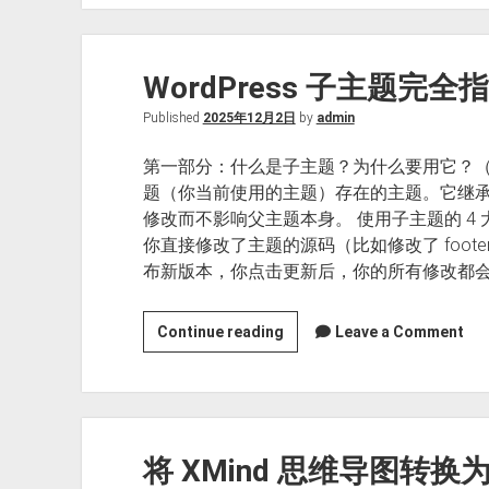
米
韦
WordPress 子主题完全
Published
2025年12月2日
by
admin
第一部分：什么是子主题？为什么要用它？（
题（你当前使用的主题）存在的主题。它继
修改而不影响父主题本身。 使用子主题的 4
你直接修改了主题的源码（比如修改了 footer
布新版本，你点击更新后，你的所有修改都会
WordPress
Continue reading
Leave a Comment
子
主
题
完
将 XMind 思维导图转换为
全
指