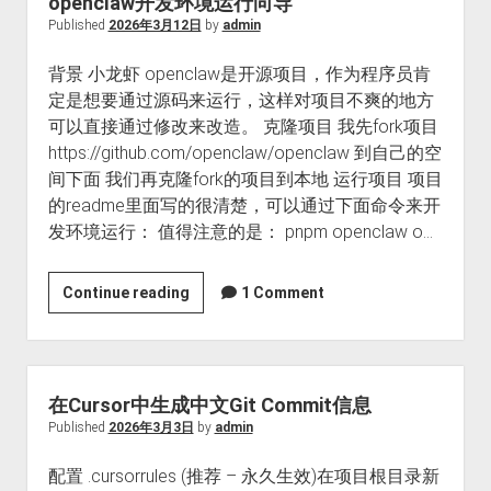
openclaw开发环境运行向导
仓
Published
2026年3月12日
by
admin
库
背景 小龙虾 openclaw是开源项目，作为程序员肯
定是想要通过源码来运行，这样对项目不爽的地方
可以直接通过修改来改造。 克隆项目 我先fork项目
https://github.com/openclaw/openclaw 到自己的空
间下面 我们再克隆fork的项目到本地 运行项目 项目
的readme里面写的很清楚，可以通过下面命令来开
发环境运行： 值得注意的是： pnpm openclaw o…
openclaw
Continue reading
1 Comment
开
发
环
境
在Cursor中生成中文Git Commit信息
运
Published
2026年3月3日
by
admin
行
配置 .cursorrules (推荐 – 永久生效)在项目根目录新
向