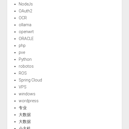
NodeJs
OAuth2
OCR
ollama
openwrt
ORACLE
php
pve
Python
robotos
ROS
Spring Cloud
VPS
windows
wordpress
专业
大数据
大数据
小主机