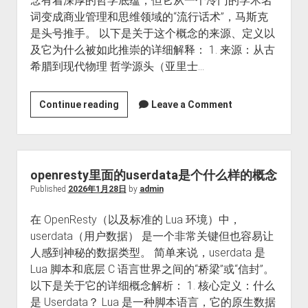
念有着深厚的哲学底蕴，但它从一个冷门的学术名
与
词变成商业管理和思维领域的“流行话术”，马斯克
避
是头号推手。 以下是关于这个概念的来源、定义以
坑
及它为什么被如此推崇的详细解释： 1. 来源：从古
指
希腊到现代物理 哲学源头（亚里士…
南
第
Continue reading
Leave a Comment
一
性
原
理
openresty里面的userdata是个什么样的概念
Published
2026年1月28日
by
admin
在 OpenResty（以及标准的 Lua 环境）中，
userdata（用户数据） 是一个非常关键但也容易让
人感到神秘的数据类型。 简单来说，userdata 是
Lua 脚本和底层 C 语言世界之间的“桥梁”或“信封”。
以下是关于它的详细概念解析： 1. 核心定义：什么
是 Userdata？ Lua 是一种脚本语言，它的原生数据