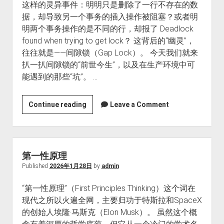
这样的灵异事件：明明只是删除了一行不存在的数
据，却导致另一个事务的插入操作被阻塞？或者明
明两个事务操作的是不同的行，却报了 Deadlock
found when trying to get lock？ 这背后的“幽灵”，
往往就是——间隙锁（Gap Lock）。 今天我们就来
扒一扒间隙锁的“前世今生”，以及在生产环境中可
能遇到的那些“坑”。 …
MySQL
Continue reading
Leave a Comment
间
隙
锁
（Gap
第一性原理
Lock）：
Published
2026年1月28日
by
admin
前
“第一性原理”（First Principles Thinking）这个词在
世
现代之所以火遍全网，主要归功于特斯拉和SpaceX
今
的创始人埃隆·马斯克（Elon Musk）。 虽然这个概
生