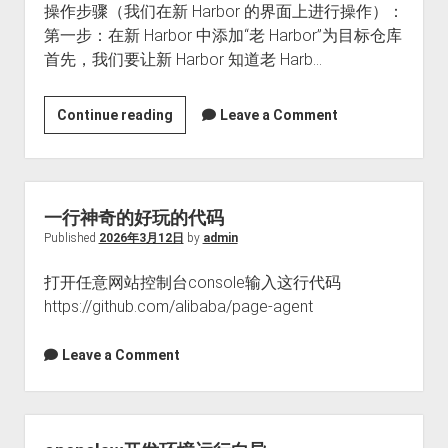
操作步骤（我们在新 Harbor 的界面上进行操作）：
第一步：在新 Harbor 中添加“老 Harbor”为目标仓库
首先，我们要让新 Harbor 知道老 Harb…
使
Continue reading
Leave a Comment
用
Harbor
自
带
一行神奇的好玩的代码
的
Published
2026年3月12日
by
admin
“复
打开任意网站控制台console输入这行代码
制
https://github.com/alibaba/page-agent
（Replication）”
功
能
Leave a Comment
迁
移
harbor