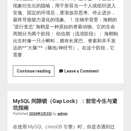
现象衍生出的隐喻，用于形容当一个人或组织进入
能
安逸、固定的环境后，逐渐放弃思考、停止进步，
优
最终导致能力退化的现象。 1. 生物学背景：海鞘的
化
“逆行变态” 海鞘是一种原始的脊索动物。它的生命
周期分为两个阶段： 幼虫期（流浪阶段）： 海鞘刚
出生时像一只小蝌蚪，拥有长尾巴、脊索和并不发
达的**“大脑”**（脑泡/神经节）。在这个阶段，它
需要…
“海
Continue reading
Leave a Comment
鞘
效
应”
（Sea
MySQL 间隙锁（Gap Lock）：前世今生与避
Squirt
坑指南
Effect）
Published
2026年2月2日
by
admin
在使用 MySQL（InnoDB 引擎）时，你是否遇到过