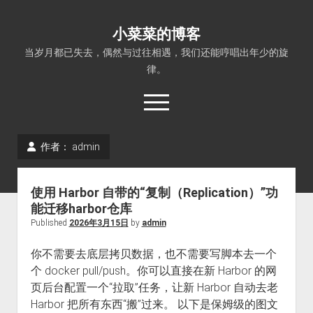
小菜菜的博客
当岁月都已失去，偶然与过往相遇，我们还能哼唱出年少的旋
律。
open
menu
作者：
admin
使用 Harbor 自带的“复制（Replication）”功
能迁移harbor仓库
Published
2026年3月15日
by
admin
你不需要去底层拷贝数据，也不需要写脚本去一个
个 docker pull/push。你可以直接在新 Harbor 的网
页后台配置一个“拉取”任务，让新 Harbor 自动去老
Harbor 把所有东西“搬”过来。 以下是保姆级的图文