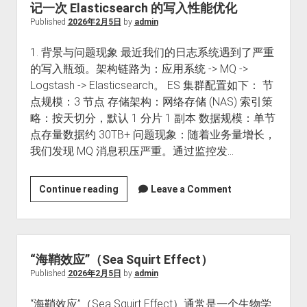
记一次 Elasticsearch 的写入性能优化
Published
2026年2月5日
by
admin
1. 背景与问题现象 最近我们的日志系统遇到了严重
的写入瓶颈。架构链路为：应用系统 -> MQ ->
Logstash -> Elasticsearch。 ES 集群配置如下： 节
点规模：3 节点 存储架构：网络存储 (NAS) 索引策
略：按天切分，默认 1 分片 1 副本 数据规模：单节
点存量数据约 30TB+ 问题现象：随着业务量增长，
我们发现 MQ 消息积压严重。通过监控发…
记
Continue reading
Leave a Comment
一
次
Elasticsearch
的
“海鞘效应”（Sea Squirt Effect）
写
Published
2026年2月5日
by
admin
入
“海鞘效应”（Sea Squirt Effect）通常是一个生物学
性