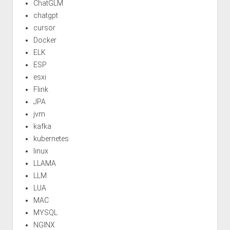
ChatGLM
chatgpt
cursor
Docker
ELK
ESP
esxi
Flink
JPA
jvm
kafka
kubernetes
linux
LLAMA
LLM
LUA
MAC
MYSQL
NGINX