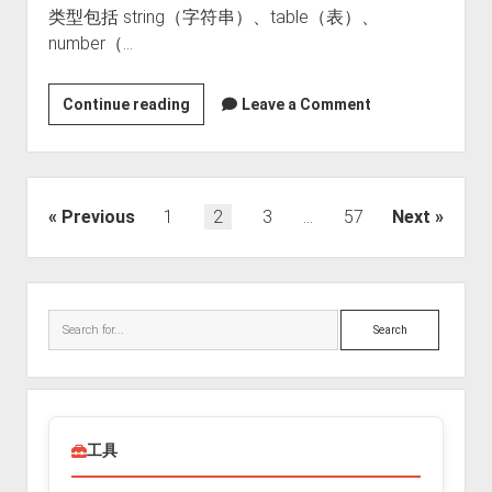
类型包括 string（字符串）、table（表）、
number（…
openresty
Continue reading
Leave a Comment
里
面
的
userdata
文
Previous
1
2
3
…
57
Next
是
章
个
分
什
Sidebar
页
么
Search
样
的
概
念
工具