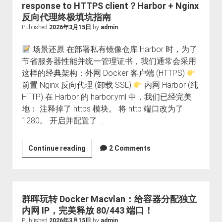
response to HTTPS client？Harbor + Nginx
反向代理终极填坑指南
Published
2026年3月15日
by
admin
场景还原 在部署私有镜像仓库 Harbor 时，为了
节省服务器性能并统一管理证书，我们通常会采用
这样的经典架构：外网 Docker 客户端 (HTTPS)
前置 Nginx 反向代理 (卸载 SSL)
内网 Harbor (纯
HTTP) 在 Harbor 的 harbor.yml 中，我们已经完美
地： 注释掉了 https 模块。 将 http 端口改为了
1280。 开启并配置了 …
Docker
Continue reading
2 Comments
Pull
报
错
server
群晖玩转 Docker Macvlan：给容器分配独立
gave
内网 IP，完美释放 80/443 端口！
HTTP
Published
2026年3月15日
by
admin