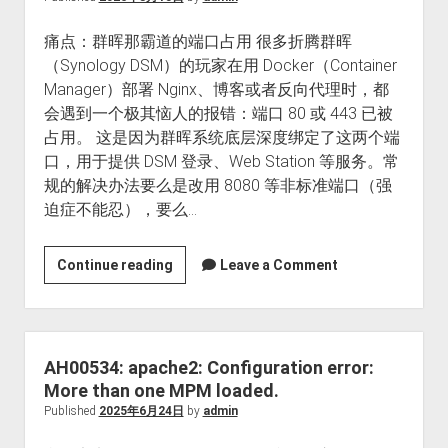
response
痛点：群晖那霸道的端口占用 很多折腾群晖
to
（Synology DSM）的玩家在用 Docker（Container
HTTPS
Manager）部署 Nginx、博客或者反向代理时，都
client？
会遇到一个极其恼人的报错：端口 80 或 443 已被
Harbor
占用。 这是因为群晖系统底层深度绑定了这两个端
+
口，用于提供 DSM 登录、Web Station 等服务。常
Nginx
规的解决办法要么是改用 8080 等非标准端口（强
反
迫症不能忍），要么…
向
代
理
群
Continue reading
Leave a Comment
终
晖
极
玩
填
转
坑
Docker
AH00534: apache2: Configuration error:
指
Macvlan：
More than one MPM loaded.
南
给
Published
2025年6月24日
by
admin
容