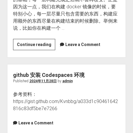
因为这一点，我们在构建 docker 镜像的时候，要
特别小心，每一层尽量只包含需要的东西，构建应
用额外的东西尽量在构建结束的时候删除。举例来
说，比如你在构建一个 …
创
Continue reading
Leave a Comment
建
最
小
Docker
github 安装 Codespaces 环境
镜
Published
2024年11月28日
by
admin
像
参考资料：
https://gist.github.com/Kvnbbg/a033d1c90461642
816c83df5be7e7266
Leave a Comment