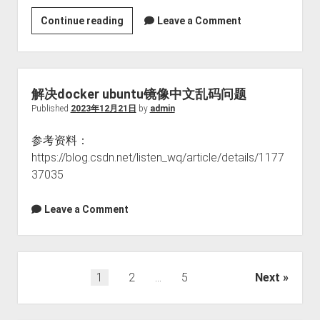
操
Continue reading
Leave a Comment
作
系
统
代
解决docker ubuntu镜像中文乱码问题
理
Published
2023年12月21日
by
admin
上
参考资料：
网，
https://blog.csdn.net/listen_wq/article/details/1177
给
37035
docker
配
置
Leave a Comment
代
理
上
文
1
2
…
5
Next
网
章
分