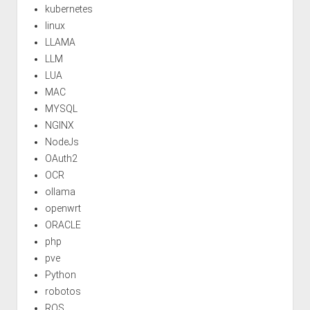
kubernetes
linux
LLAMA
LLM
LUA
MAC
MYSQL
NGINX
NodeJs
OAuth2
OCR
ollama
openwrt
ORACLE
php
pve
Python
robotos
ROS