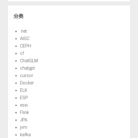
分类
.net
AIGC
CEPH
cf
ChatGLM
chatgpt
cursor
Docker
ELK
ESP
esxi
Flink
JPA
jvm
kafka