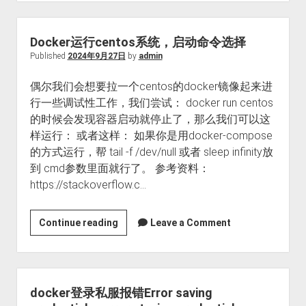
Docker运行centos系统，启动命令选择
Published
2024年9月27日
by
admin
偶尔我们会想要拉一个centos的docker镜像起来进
行一些调试性工作，我们尝试： docker run centos
的时候会发现容器启动就停止了，那么我们可以这
样运行： 或者这样： 如果你是用docker-compose
的方式运行，帮 tail -f /dev/null 或者 sleep infinity放
到 cmd参数里面就行了。 参考资料：
https://stackoverflow.c…
Docker
Continue reading
Leave a Comment
运
行
centos
系
docker登录私服报错Error saving
统，