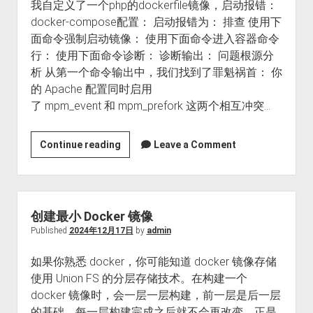
我自定义了一个php的dockerfile镜像，启动报错：
器
docker-compose配置： 启动报错为： 排查 使用下
分
面命令强制启动镜像： 使用下面命令进入容器命令
配
行： 使用下面命令诊断： 诊断输出： 问题根源分
独
析 从第一个命令输出中，我们找到了罪魁祸首： 你
立
的 Apache 配置同时启用
内
了 mpm_event 和 mpm_prefork 这两个相互冲突…
网
IP，
完
AH00534:
Continue reading
Leave a Comment
美
apache2:
释
Configuration
放
error:
80/443
More
创建最小 Docker 镜像
端
than
Published
2024年12月17日
by
admin
口！
one
如果你熟悉 docker，你可能知道 docker 镜像存储
MPM
使用 Union FS 的分层存储技术。在构建一个
loaded.
docker 镜像时，会一层一层构建，前一层是后一层
的基础，每一层构建完成之后就不会再改变。正是