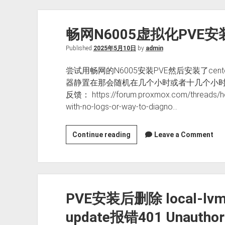
USB
硬
畅网N6005虚拟化PVE安装
盘
直
Published
2025年5月10日
by
admin
通
完
尝试用畅网的N6005安装PVE然后安装了centos
全
器静置在那会随机在几个小时或者十几个小
指
反馈： https://forum.proxmox.com/threads/he
南
with-no-logs-or-way-to-diagno…
畅
Continue reading
Leave a Comment
网
N6005
虚
拟
PVE安装后删除 local-l
化
PVE
update报错401 Unaut
安