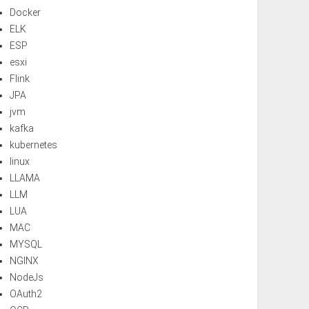
Docker
ELK
ESP
esxi
Flink
JPA
jvm
kafka
kubernetes
linux
LLAMA
LLM
LUA
MAC
MYSQL
NGINX
NodeJs
OAuth2