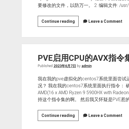
要修改的文件，以防万一。 2. 编辑文件: /usr/shar
Proxmox
Continue reading
Leave a Comment
7
监
控
面
PVE启用CPU的AVX指令
板
增
Published
2023年6月7日
by
admin
加
AMD
我在我的pve虚拟化的centos7系统里面尝
CPU,
况？ 我在我的centos7系统里面执行指令
Nvme
AMD(16 x AMD Ryzen 9 5900HX with 
温
持这个指令集的啊。 然后我又怀疑是PVE惹的
度
监
PVE
Continue reading
Leave a Comment
控
启