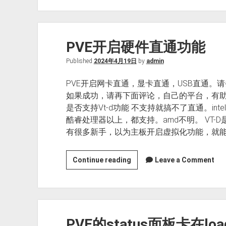
入
虚
拟
PVE开启硬件直通功能
机
（vof、
Published
2024年4月19日
by
admin
vmdk、
ova、
PVE开启网卡直通，显卡直通，USB直通。
img）
如果成功，请再下面评论，自己的平台，有助
是否支持Vt-d功能 不支持就搞不了直通。inte
酷睿处理器以上，都支持。amd不明。 VT-D
有很多新手，以为主板开启虚拟化功能，就能
PVE
Continue reading
Leave a Comment
开
启
硬
件
PVE的status面板卡在loa
直