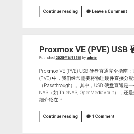
Proxmox
Continue reading
Leave a Comment
VE
(PVE)
物
理
Proxmox VE (PVE) 
硬
盘
Published
2025年6月15日
by
admin
直
通
Proxmox VE (PVE) USB 硬盘直通完全指
教
(PVE) 中，我们经常需要将物理硬件直接分
程：
（Passthrough）。其中，USB 硬盘
使
NAS（如 TrueNAS, OpenMediaVau
用
细介绍在 P…
RDM
映
Proxmox
Continue reading
1 Comment
射
VE
(qm
(PVE)
set)