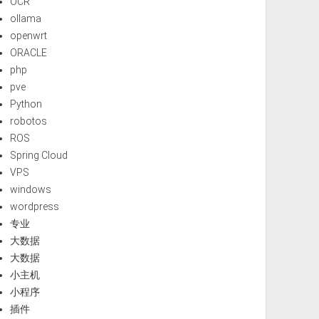
OCR
ollama
openwrt
ORACLE
php
pve
Python
robotos
ROS
Spring Cloud
VPS
windows
wordpress
专业
大数据
大数据
小主机
小程序
插件