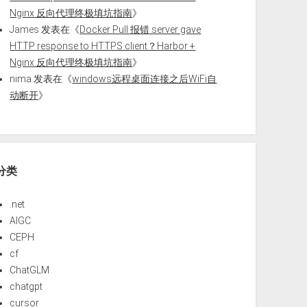
Nginx 反向代理终极填坑指南
》
James
发表在《
Docker Pull 报错 server gave
HTTP response to HTTPS client？Harbor +
Nginx 反向代理终极填坑指南
》
nima
发表在《
windows远程桌面连接之后WiFi自
动断开
》
分类
.net
AIGC
CEPH
cf
ChatGLM
chatgpt
cursor