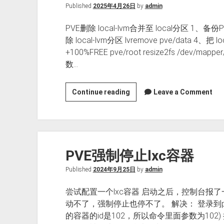
装
Published
2025年4月26日
by
admin
centos7
PVE删除 local-lvm合并至 local分区 
随
除 local-lvm分区 lvremove pve/data 4、把 l
机
+100%FREE pve/root resize2fs /dev/m
死
数…
机
PVE
Continue reading
Leave a Comment
安
装
后
删
PVE强制停止lxc容器
除
local-
Published
2024年9月25日
by
admin
lvm
合
尝试配置一个lxc容器 启动之后，控制台报
并
动不了，强制停止也停不了。 解决： 登录到p
至
的容器的id是102，所以命令里面参数为102
local