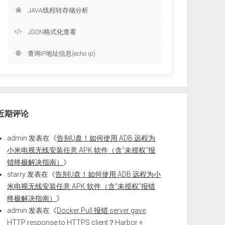
JAVA线程转存储分析
JSON格式化查看
查询IP地址信息(echo ip)
近期评论
admin
发表在《
告别U盘！如何使用 ADB 远程为
小米电视无线安装任意 APK 软件（含“未授权”报
错终极解决指南）
》
starry
发表在《
告别U盘！如何使用 ADB 远程为小
米电视无线安装任意 APK 软件（含“未授权”报错
终极解决指南）
》
admin
发表在《
Docker Pull 报错 server gave
HTTP response to HTTPS client？Harbor +