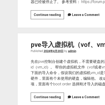
器已经被停止了。 参考资料： https://forum.proxmo
分
区，
PVE
Continue reading
Leave a Comment
修
强
复
制
update
停
报
止
错
pve导入虚拟机（vof、vm
lxc
401
容
Unauthorized
Published
2024年4月20日
by
admin
器
安
先在pve控制台创建个虚拟机，不需要硬盘
装
id（vm_id）。 帮你的虚拟机文件（vof或
查
下面的导入命令，假设我们的虚拟机vm_id是
看
硬件，里面有个未使用的硬盘，编辑他。 改成
温
项，里面有个boot order 选择刚才导入的磁
度
模
块
pve
Continue reading
Leave a Comment
导