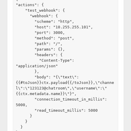
"actions": {

    "test_webhook": {

      "webhook": {

        "scheme": "http",

        "host": "10.255.255.101",

        "port": 3000,

        "method": "post",

        "path": "/",

        "params": {},

        "headers": {

          "Content-Type": 
"application/json"

        },

        "body": "{\"text\":
{{#toJson}}ctx.payload{{/toJson}},\"channe
l\":\"123123@chatroom\",\"username\":\"
{{ctx.metadata.name}}\"}",

        "connection_timeout_in_millis": 
5000,

        "read_timeout_millis": 5000

      }

    }

  }
