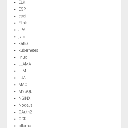
ELK
ESP
esxi
Flink
JPA
jvm
kafka
kubernetes
linux
LLAMA
LLM
LUA
MAC
MYSQL
NGINX
NodeJs
OAuth2
OCR
ollama