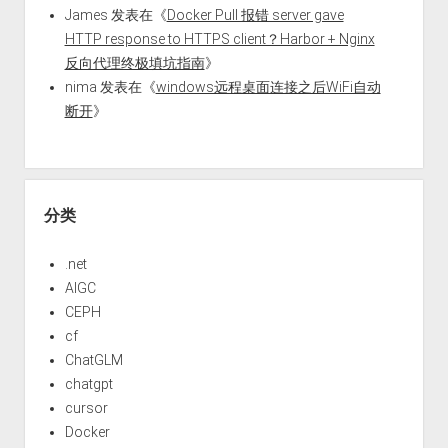
James
发表在《
Docker Pull 报错 server gave
HTTP response to HTTPS client？Harbor + Nginx
反向代理终极填坑指南
》
nima
发表在《
windows远程桌面连接之后WiFi自动
断开
》
分类
.net
AIGC
CEPH
cf
ChatGLM
chatgpt
cursor
Docker