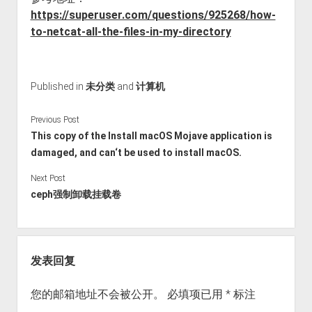
https://superuser.com/questions/925268/how-
to-netcat-all-the-files-in-my-directory
Published in
未分类
and
计算机
Previous Post
This copy of the Install macOS Mojave application is
damaged, and can‘t be used to install macOS.
Next Post
ceph强制卸载挂载卷
发表回复
您的邮箱地址不会被公开。
必填项已用
*
标注