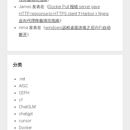
James
发表在《
Docker Pull 报错 server gave
HTTP response to HTTPS client？Harbor + Nginx
反向代理终极填坑指南
》
nima
发表在《
windows远程桌面连接之后WiFi自动
断开
》
分类
.net
AIGC
CEPH
cf
ChatGLM
chatgpt
cursor
Docker