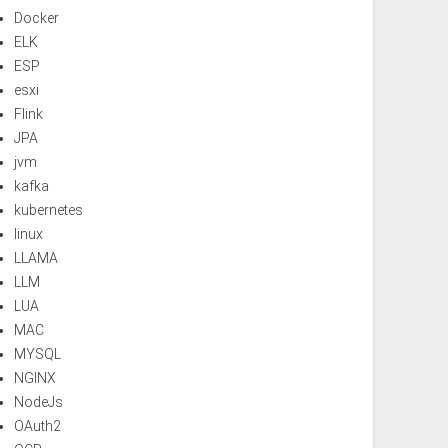
Docker
ELK
ESP
esxi
Flink
JPA
jvm
kafka
kubernetes
linux
LLAMA
LLM
LUA
MAC
MYSQL
NGINX
NodeJs
OAuth2