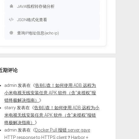
JAVA线程转存储分析
JSON格式化查看
查询IP地址信息(echo ip)
近期评论
admin
发表在《
告别U盘！如何使用 ADB 远程为
小米电视无线安装任意 APK 软件（含“未授权”报
错终极解决指南）
》
starry
发表在《
告别U盘！如何使用 ADB 远程为小
米电视无线安装任意 APK 软件（含“未授权”报错
终极解决指南）
》
admin
发表在《
Docker Pull 报错 server gave
HTTP response to HTTPS client？Harbor +