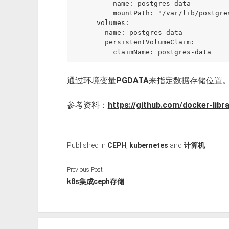
        - name: postgres-data

          mountPath: "/var/lib/postgresql/data"

      volumes:

      - name: postgres-data

        persistentVolumeClaim:

          claimName: postgres-data
通过环境变量
PGDATA
来指定数据存储位置
参考资料：
https://github.com/docker-libr
Published in
CEPH
,
kubernetes
and
计算机
Previous Post
k8s集成ceph存储