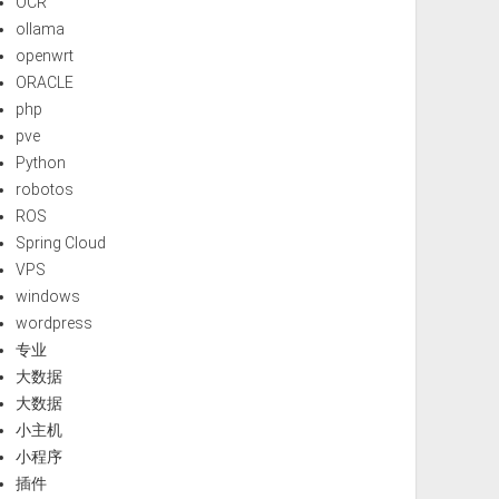
OCR
ollama
openwrt
ORACLE
php
pve
Python
robotos
ROS
Spring Cloud
VPS
windows
wordpress
专业
大数据
大数据
小主机
小程序
插件