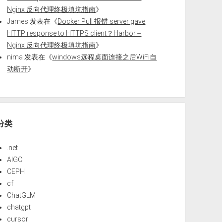
Nginx 反向代理终极填坑指南
》
James
发表在《
Docker Pull 报错 server gave
HTTP response to HTTPS client？Harbor +
Nginx 反向代理终极填坑指南
》
nima
发表在《
windows远程桌面连接之后WiFi自
动断开
》
分类
.net
AIGC
CEPH
cf
ChatGLM
chatgpt
cursor