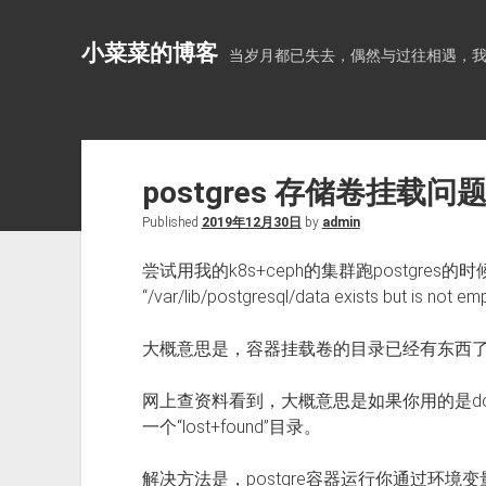
小菜菜的博客
当岁月都已失去，偶然与过往相遇，
postgres 存储卷挂载问
Published
2019年12月30日
by
admin
尝试用我的k8s+ceph的集群跑postgre
“/var/lib/postgresql/data exists but is not em
大概意思是，容器挂载卷的目录已经有东西
网上查资料看到，大概意思是如果你用的是doc
一个“lost+found”目录。
解决方法是，postgre容器运行你通过环