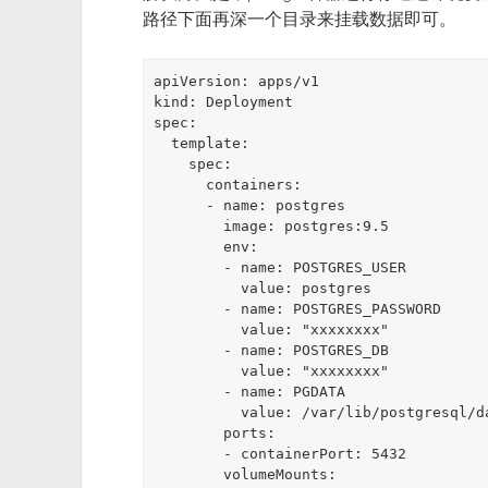
路径下面再深一个目录来挂载数据即可。
apiVersion: apps/v1

kind: Deployment

spec:

  template:

    spec:

      containers:

      - name: postgres

        image: postgres:9.5

        env:

        - name: POSTGRES_USER

          value: postgres

        - name: POSTGRES_PASSWORD

          value: "xxxxxxxx"

        - name: POSTGRES_DB

          value: "xxxxxxxx"

        - name: PGDATA

          value: /var/lib/postgresql/data/pgdata

        ports:

        - containerPort: 5432

        volumeMounts:
