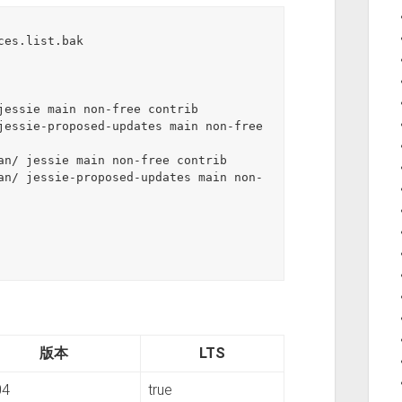
es.list.bak

jessie main non-free contrib

jessie-proposed-updates main non-free 
an/ jessie main non-free contrib

an/ jessie-proposed-updates main non-
版本
LTS
04
true