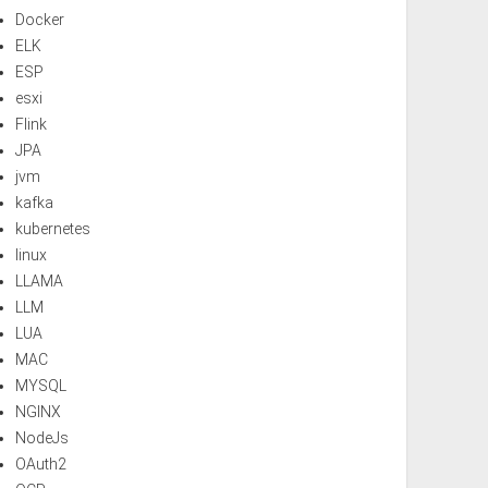
Docker
ELK
ESP
esxi
Flink
JPA
jvm
kafka
kubernetes
linux
LLAMA
LLM
LUA
MAC
MYSQL
NGINX
NodeJs
OAuth2