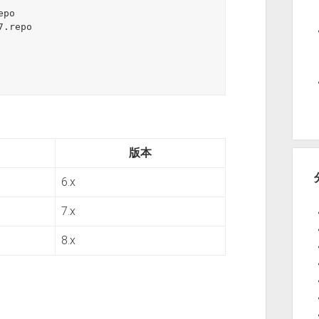
po 
.repo

版本
6.x
7.x
8.x