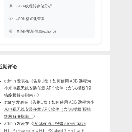
JAVA线程转存储分析
JSON格式化查看
查询IP地址信息(echo ip)
近期评论
admin
发表在《
告别U盘！如何使用 ADB 远程为
小米电视无线安装任意 APK 软件（含“未授权”报
错终极解决指南）
》
starry
发表在《
告别U盘！如何使用 ADB 远程为小
米电视无线安装任意 APK 软件（含“未授权”报错
终极解决指南）
》
admin
发表在《
Docker Pull 报错 server gave
HTTP response to HTTPS client？Harbor +