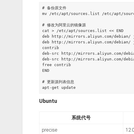
# 备份原文件

mv /etc/apt/sources.list /etc/apt/sourc
# 修改为阿里云的镜像源

cat > /etc/apt/sources.list << END

deb http://mirrors.aliyun.com/debian/ 
deb http://mirrors.aliyun.com/debian/ 
contrib

deb-src http://mirrors.aliyun.com/debi
deb-src http://mirrors.aliyun.com/debi
free contrib

END

# 更新源列表信息

Ubuntu
系统代号
precise
12.