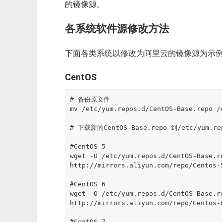
的镜像源。
各系统软件源修改方法
下面各类系统以修改为阿里云的镜像源为示
CentOS
# 备份原文件

mv /etc/yum.repos.d/CentOS-Base.repo /
# 下载新的CentOS-Base.repo 到/etc/yum.rep
#CentOS 5

wget -O /etc/yum.repos.d/CentOS-Base.re
http://mirrors.aliyun.com/repo/Centos-5
#CentOS 6

wget -O /etc/yum.repos.d/CentOS-Base.re
http://mirrors.aliyun.com/repo/Centos-6
#CentOS 7
