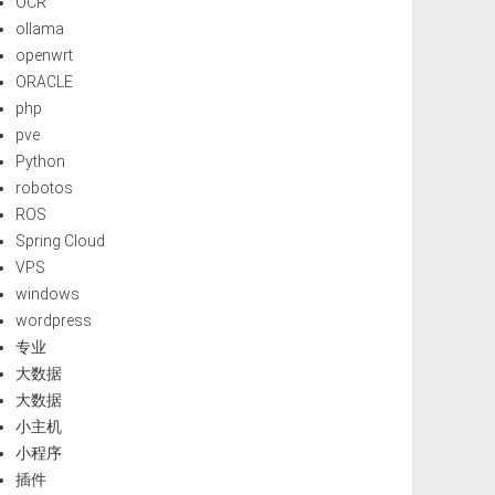
OCR
ollama
openwrt
ORACLE
php
pve
Python
robotos
ROS
Spring Cloud
VPS
windows
wordpress
专业
大数据
大数据
小主机
小程序
插件