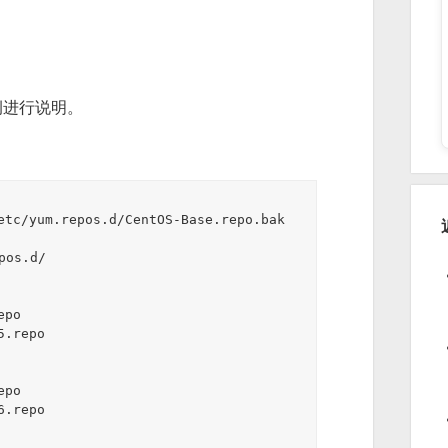
例进行说明。
etc/yum.repos.d/CentOS-Base.repo.bak

os.d/

po 
.repo

po 
.repo
