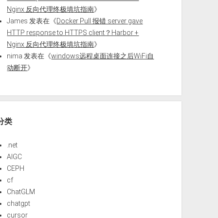
Nginx 反向代理终极填坑指南
》
James
发表在《
Docker Pull 报错 server gave
HTTP response to HTTPS client？Harbor +
Nginx 反向代理终极填坑指南
》
nima
发表在《
windows远程桌面连接之后WiFi自
动断开
》
分类
.net
AIGC
CEPH
cf
ChatGLM
chatgpt
cursor