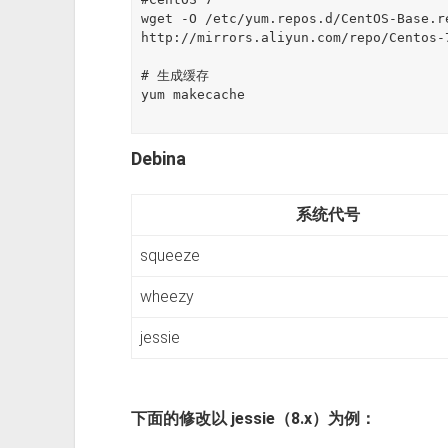
wget -O /etc/yum.repos.d/CentOS-Base.re
http://mirrors.aliyun.com/repo/Centos-7
# 生成缓存

yum makecache

Debina
系统代号
squeeze
wheezy
jessie
下面的修改以 jessie（8.x）为例：