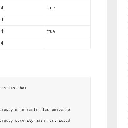
04
true
04
04
true
04
es.list.bak

trusty main restricted universe 
trusty-security main restricted 