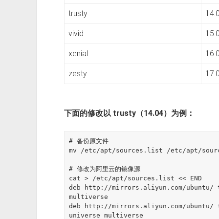
trusty
14.
vivid
15.
xenial
16.
zesty
17.
下面的修改以 trusty（14.04）为例：
# 备份原文件

mv /etc/apt/sources.list /etc/apt/sourc
# 修改为阿里云的镜像源

cat > /etc/apt/sources.list << END

deb http://mirrors.aliyun.com/ubuntu/ 
multiverse

deb http://mirrors.aliyun.com/ubuntu/ 
universe multiverse
