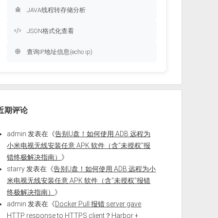
JAVA线程转存储分析
JSON格式化查看
查询IP地址信息(echo ip)
近期评论
admin
发表在《
告别U盘！如何使用 ADB 远程为
小米电视无线安装任意 APK 软件（含“未授权”报
错终极解决指南）
》
starry
发表在《
告别U盘！如何使用 ADB 远程为小
米电视无线安装任意 APK 软件（含“未授权”报错
终极解决指南）
》
admin
发表在《
Docker Pull 报错 server gave
HTTP response to HTTPS client？Harbor +