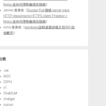
Nginx 反向代理终极填坑指南
》
James
发表在《
Docker Pull 报错 server gave
HTTP response to HTTPS client？Harbor +
Nginx 反向代理终极填坑指南
》
nima
发表在《
windows远程桌面连接之后WiFi自
动断开
》
分类
.net
AIGC
CEPH
cf
ChatGLM
chatgpt
cursor