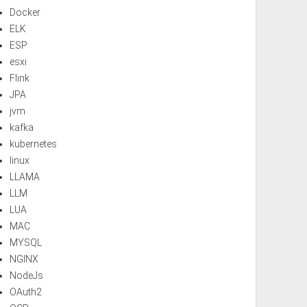
Docker
ELK
ESP
esxi
Flink
JPA
jvm
kafka
kubernetes
linux
LLAMA
LLM
LUA
MAC
MYSQL
NGINX
NodeJs
OAuth2