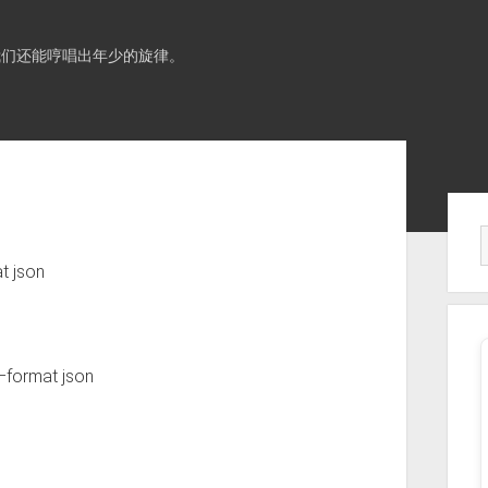
我们还能哼唱出年少的旋律。
Sid
t json
–format json