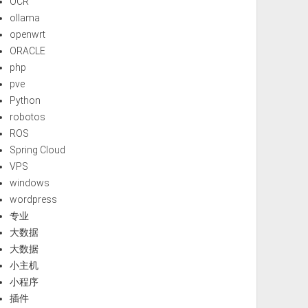
OCR
ollama
openwrt
ORACLE
php
pve
Python
robotos
ROS
Spring Cloud
VPS
windows
wordpress
专业
大数据
大数据
小主机
小程序
插件