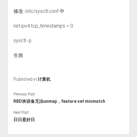
修改 /etc/sysctl.conf 中
net.ipv4.tcp_timestamps = 0
sysctl -p
生效
Published in
计算机
Previous Post
RBD块设备无法unmap，feature set mismatch
Next Post
日日是好日