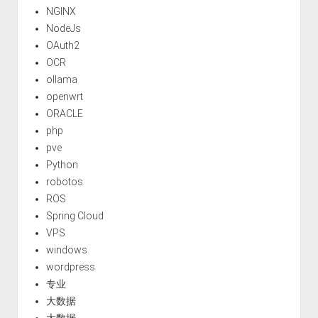
NGINX
NodeJs
OAuth2
OCR
ollama
openwrt
ORACLE
php
pve
Python
robotos
ROS
Spring Cloud
VPS
windows
wordpress
专业
大数据
大数据