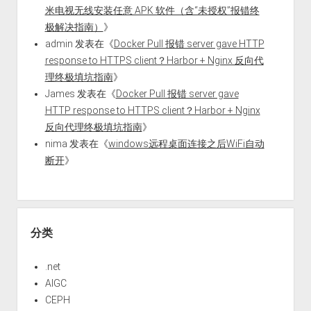
米电视无线安装任意 APK 软件（含“未授权”报错终
极解决指南）
》
admin
发表在《
Docker Pull 报错 server gave HTTP
response to HTTPS client？Harbor + Nginx 反向代
理终极填坑指南
》
James
发表在《
Docker Pull 报错 server gave
HTTP response to HTTPS client？Harbor + Nginx
反向代理终极填坑指南
》
nima
发表在《
windows远程桌面连接之后WiFi自动
断开
》
分类
.net
AIGC
CEPH