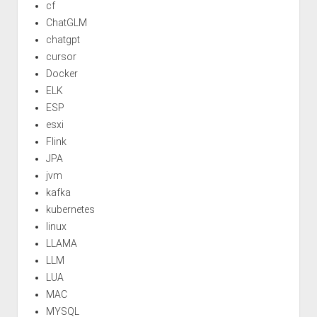
cf
ChatGLM
chatgpt
cursor
Docker
ELK
ESP
esxi
Flink
JPA
jvm
kafka
kubernetes
linux
LLAMA
LLM
LUA
MAC
MYSQL