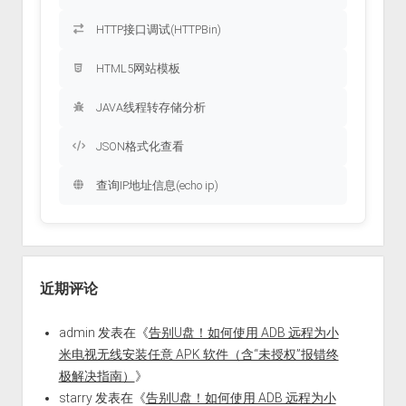
HTTP接口调试(HTTPBin)
HTML5网站模板
JAVA线程转存储分析
JSON格式化查看
查询IP地址信息(echo ip)
近期评论
admin
发表在《
告别U盘！如何使用 ADB 远程为小
米电视无线安装任意 APK 软件（含“未授权”报错终
极解决指南）
》
starry
发表在《
告别U盘！如何使用 ADB 远程为小