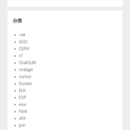
分类
.net
AIGC
CEPH
cf
ChatGLM
chatgpt
cursor
Docker
ELK
ESP
esxi
Flink
JPA
jvm