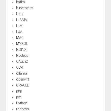
kafka
kubernetes
linux
LLAMA
LLM
LUA
MAC
MYSQL
NGINX
NodeJs
OAuth2
OCR
ollama
openwrt
ORACLE
php
pve
Python
robotos