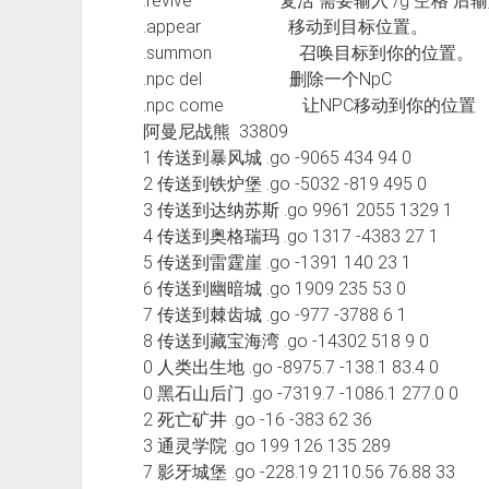
.revive 复活 需要输入 /g 空格 后
.appear 移动到目标位置。
.summon 召唤目标到你的位置。
.npc del 删除一个NpC
.npc come 让NPC移动到你的位置
阿曼尼战熊 33809
1 传送到暴风城 .go -9065 434 94 0
2 传送到铁炉堡 .go -5032 -819 495 0
3 传送到达纳苏斯 .go 9961 2055 1329 1
4 传送到奥格瑞玛 .go 1317 -4383 27 1
5 传送到雷霆崖 .go -1391 140 23 1
6 传送到幽暗城 .go 1909 235 53 0
7 传送到棘齿城 .go -977 -3788 6 1
8 传送到藏宝海湾 .go -14302 518 9 0
0 人类出生地 .go -8975.7 -138.1 83.4 0
0 黑石山后门 .go -7319.7 -1086.1 277.0 0
2 死亡矿井 .go -16 -383 62 36
3 通灵学院 .go 199 126 135 289
7 影牙城堡 .go -228.19 2110.56 76.88 33