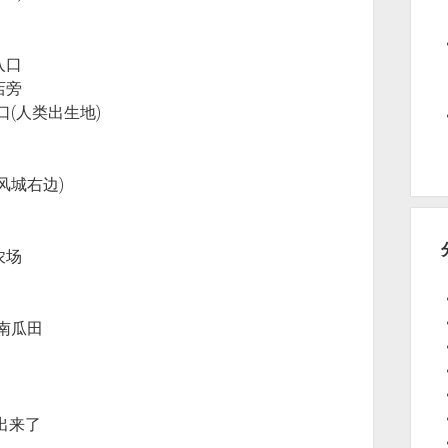
练师入口
法杖店旁
郡山谷门口(人类出生地)
边(暴风城右边)
尔德农场
克威尔南瓜田
出来了