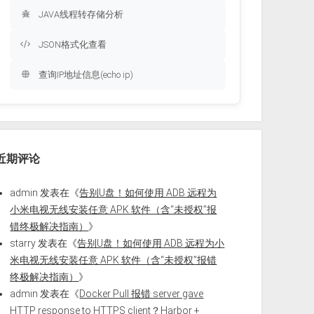
JAVA线程转存储分析
JSON格式化查看
查询IP地址信息(echo ip)
近期评论
admin
发表在《
告别U盘！如何使用 ADB 远程为
小米电视无线安装任意 APK 软件（含“未授权”报
错终极解决指南）
》
starry
发表在《
告别U盘！如何使用 ADB 远程为小
米电视无线安装任意 APK 软件（含“未授权”报错
终极解决指南）
》
admin
发表在《
Docker Pull 报错 server gave
HTTP response to HTTPS client？Harbor +