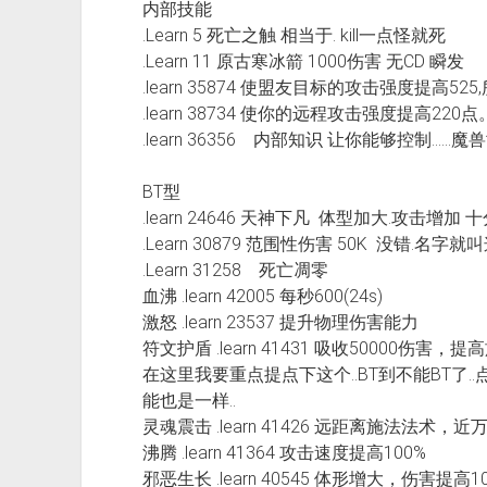
内部技能
.Learn 5 死亡之触 相当于. kill一点怪就死
.Learn 11 原古寒冰箭 1000伤害 无CD 瞬发
.learn 35874 使盟友目标的攻击强度提高5
.learn 38734 使你的远程攻击强度提高2
.learn 36356 内部知识 让你能够控制…
BT型
.learn 24646 天神下凡 体型加大.攻击增加 十
.Learn 30879 范围性伤害 50K 没错.名字就
.Learn 31258 死亡凋零
血沸 .learn 42005 每秒600(24s)
激怒 .learn 23537 提升物理伤害能力
符文护盾 .learn 41431 吸收50000
在这里我要重点提点下这个..BT到不能BT了..
能也是一样..
灵魂震击 .learn 41426 远距离施法法术，近
沸腾 .learn 41364 攻击速度提高100%
邪恶生长 .learn 40545 体形增大，伤害提高10