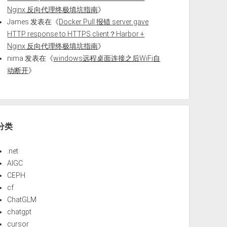
Nginx 反向代理终极填坑指南
》
James
发表在《
Docker Pull 报错 server gave
HTTP response to HTTPS client？Harbor +
Nginx 反向代理终极填坑指南
》
nima
发表在《
windows远程桌面连接之后WiFi自
动断开
》
分类
.net
AIGC
CEPH
cf
ChatGLM
chatgpt
cursor