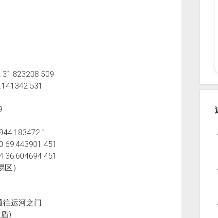
 31.823208 509
9.141342 531
9
69
 0
944.183472 1
0 69.443901 451
4 36.604694 451
 （贸易区）
风城监狱通往运河之门
银之盾)