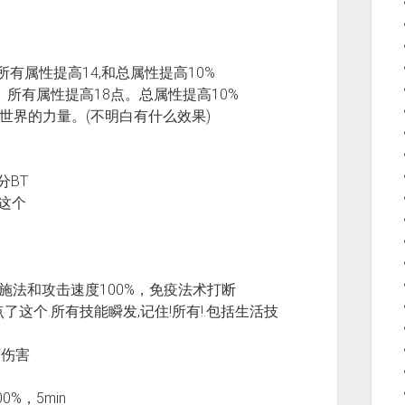
25,所有属性提高14,和总属性提高10%
20点。所有属性提高18点。总属性提高10%
…魔兽世界的力量。(不明白有什么效果)
分BT
叫这个
伤害，提高施法和攻击速度100%，免疫法术打断
点了这个.所有技能瞬发,记住!所有!.包括生活技
万伤害
0%，5min