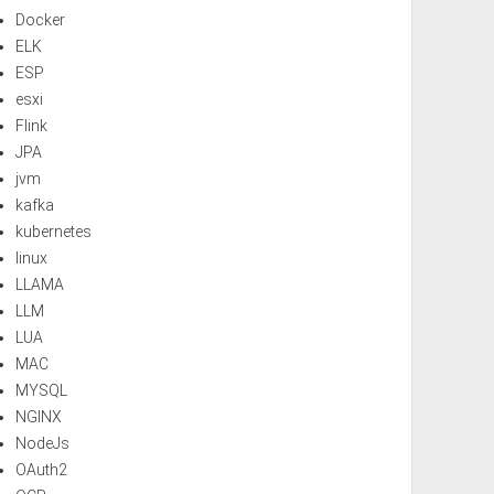
Docker
ELK
ESP
esxi
Flink
JPA
jvm
kafka
kubernetes
linux
LLAMA
LLM
LUA
MAC
MYSQL
NGINX
NodeJs
OAuth2