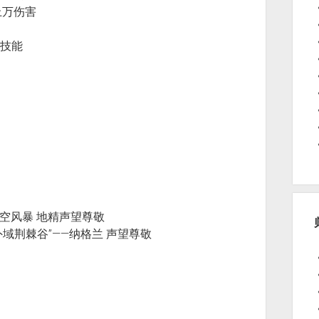
，上万伤害
骑士技能
弹袋 虚空风暴 地精声望尊敬
箭袋 “外域荆棘谷”——纳格兰 声望尊敬