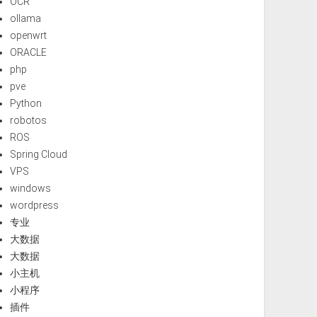
OCR
ollama
openwrt
ORACLE
php
pve
Python
robotos
ROS
Spring Cloud
VPS
windows
wordpress
专业
大数据
大数据
小主机
小程序
插件