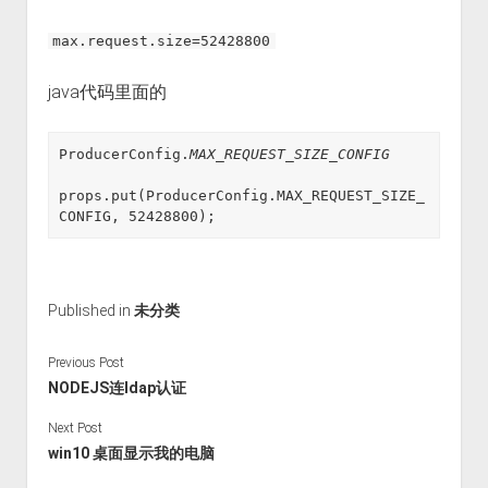
max.request.size=52428800
java代码里面的
ProducerConfig.
MAX_REQUEST_SIZE_CONFIG
props.put(ProducerConfig.MAX_REQUEST_SIZE_
CONFIG, 52428800);
Published in
未分类
Previous Post
NODEJS连ldap认证
Next Post
win10 桌面显示我的电脑