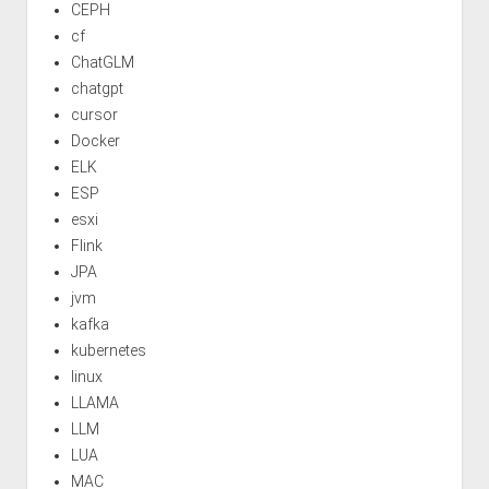
CEPH
cf
ChatGLM
chatgpt
cursor
Docker
ELK
ESP
esxi
Flink
JPA
jvm
kafka
kubernetes
linux
LLAMA
LLM
LUA
MAC