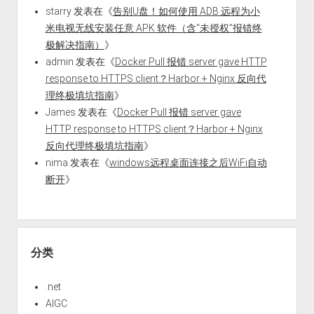
starry
发表在《
告别U盘！如何使用 ADB 远程为小
米电视无线安装任意 APK 软件（含“未授权”报错终
极解决指南）
》
admin
发表在《
Docker Pull 报错 server gave HTTP
response to HTTPS client？Harbor + Nginx 反向代
理终极填坑指南
》
James
发表在《
Docker Pull 报错 server gave
HTTP response to HTTPS client？Harbor + Nginx
反向代理终极填坑指南
》
nima
发表在《
windows远程桌面连接之后WiFi自动
断开
》
分类
.net
AIGC