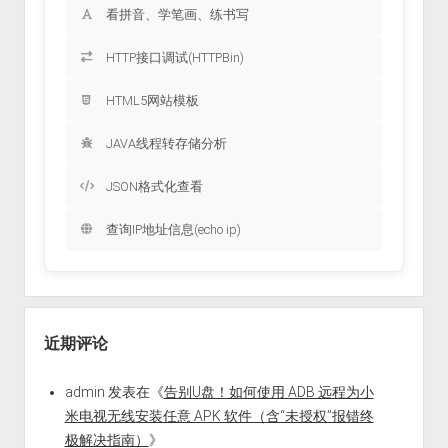
看拼音、学笔画、练书写
HTTP接口调试(HTTPBin)
HTML5网站模板
JAVA线程转存储分析
JSON格式化查看
查询IP地址信息(echo ip)
近期评论
admin
发表在《
告别U盘！如何使用 ADB 远程为小
米电视无线安装任意 APK 软件（含“未授权”报错终
极解决指南）
》