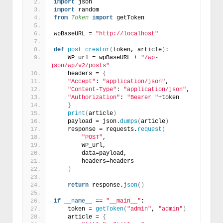
import
 json
import
 random
from 
Token
 import
 getToken
wpBaseURL = 
"http://localhost"
def
post_creator
(
token, article
)
:
    WP_url = wpBaseURL + 
"/wp-
json/wp/v2/posts"
    headers = 
{
"Accept"
: 
"application/json"
,
"Content-Type"
: 
"application/json"
,
"Authorization"
: 
"Bearer "
+token
}
print
(
article
)
    payload = json.
dumps
(
article
)
    response = requests.
request
(
"POST"
,
        WP_url,
        data=payload,
        headers=headers
)
return
 response.
json
()
if
__name__
 == 
"__main__"
:
    token = 
getToken
(
"admin"
, 
"admin"
)
    article = 
{