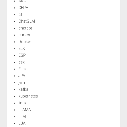
AIGC
CEPH
cf
ChatGLM
chatgpt
cursor
Docker
ELK
ESP
esxi
Flink
JPA
jvm
kafka
kubernetes
linux
LLAMA
LLM
LUA