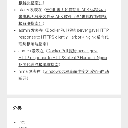
极解决指南）
》
starry
发表在《
告别U盘！如何使用 ADB 远程为小
米电视无线安装任意 APK 软件（含“未授权”报错终
极解决指南）
》
admin
发表在《
Docker Pull 报错 server gave HTTP
response to HTTPS client？Harbor + Nginx 反向代
理终极填坑指南
》
James
发表在《
Docker Pull 报错 server gave
HTTP response to HTTPS client？Harbor + Nginx
反向代理终极填坑指南
》
nima
发表在《
windows远程桌面连接之后WiFi自动
断开
》
分类
.net