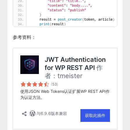
"title"
: 
"title.."
,
"content"
: 
"body...."
,
"status"
: 
"publish"
}
    result = 
post_creator
(
token, article
)
print
(
result
)
参考资料：