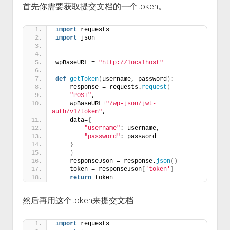
首先你需要获取提交文档的一个token。
import
 requests
import
 json
wpBaseURL = 
"http://localhost"
def
getToken
(
username, password
)
:
    response = requests.
request
(
"POST"
,
    wpBaseURL+
"/wp-json/jwt-
auth/v1/token"
,
    data=
{
"username"
: username,
"password"
: password
}
)
    responseJson = response.
json
()
    token = responseJson
[
'token'
]
return
 token
然后再用这个token来提交文档
import
 requests