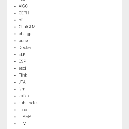
AIGC
CEPH
cf
ChatGLM
chatgpt
cursor
Docker
ELK
ESP
esxi
Flink
JPA
jvm
kafka
kubernetes
linux
LLAMA
LLM