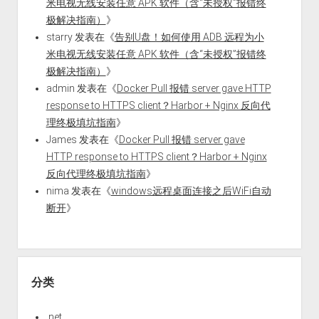
米电视无线安装任意 APK 软件（含“未授权”报错终
极解决指南）
》
starry
发表在《
告别U盘！如何使用 ADB 远程为小
米电视无线安装任意 APK 软件（含“未授权”报错终
极解决指南）
》
admin
发表在《
Docker Pull 报错 server gave HTTP
response to HTTPS client？Harbor + Nginx 反向代
理终极填坑指南
》
James
发表在《
Docker Pull 报错 server gave
HTTP response to HTTPS client？Harbor + Nginx
反向代理终极填坑指南
》
nima
发表在《
windows远程桌面连接之后WiFi自动
断开
》
分类
.net