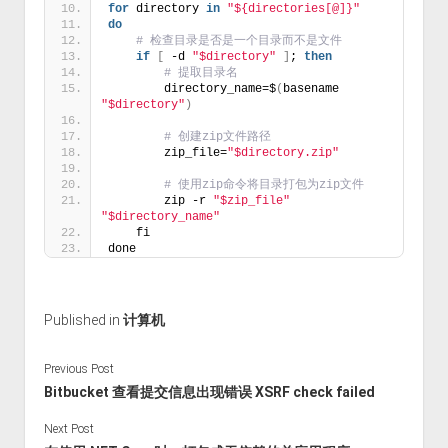
for
 directory 
in
"${directories[@]}"
do
# 检查目录是否是一个目录而不是文件
if
[
 -d 
"$directory"
]
; 
then
# 提取目录名
        directory_name=$
(
basename 
"$directory"
)
# 创建zip文件路径
        zip_file=
"$directory.zip"
# 使用zip命令将目录打包为zip文件
        zip -r 
"$zip_file"
"$directory_name"
    fi
done
Published in
计算机
Previous Post
Bitbucket 查看提交信息出现错误 XSRF check failed
Next Post