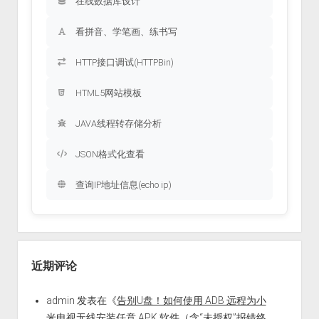
在线数据库设计
看拼音、学笔画、练书写
HTTP接口调试(HTTPBin)
HTML5网站模板
JAVA线程转存储分析
JSON格式化查看
查询IP地址信息(echo ip)
近期评论
admin
发表在《
告别U盘！如何使用 ADB 远程为小
米电视无线安装任意 APK 软件（含“未授权”报错终