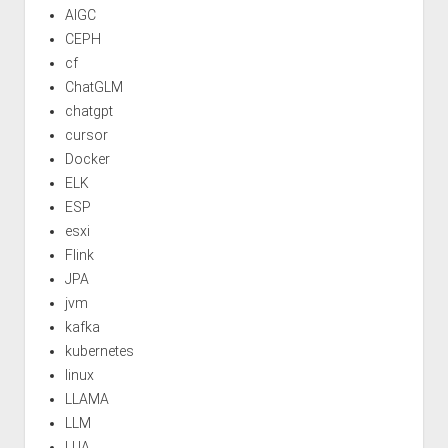
AIGC
CEPH
cf
ChatGLM
chatgpt
cursor
Docker
ELK
ESP
esxi
Flink
JPA
jvm
kafka
kubernetes
linux
LLAMA
LLM
LUA