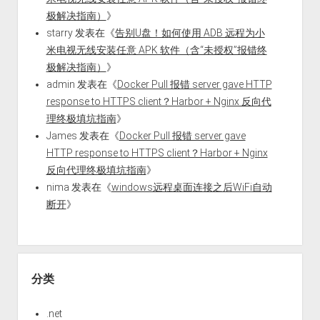
极解决指南）
》
starry
发表在《
告别U盘！如何使用 ADB 远程为小
米电视无线安装任意 APK 软件（含“未授权”报错终
极解决指南）
》
admin
发表在《
Docker Pull 报错 server gave HTTP
response to HTTPS client？Harbor + Nginx 反向代
理终极填坑指南
》
James
发表在《
Docker Pull 报错 server gave
HTTP response to HTTPS client？Harbor + Nginx
反向代理终极填坑指南
》
nima
发表在《
windows远程桌面连接之后WiFi自动
断开
》
分类
.net