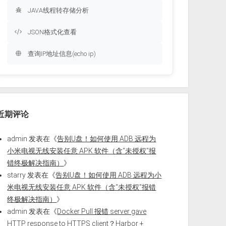
JAVA线程转存储分析
JSON格式化查看
查询IP地址信息(echo ip)
近期评论
admin
发表在《
告别U盘！如何使用 ADB 远程为
小米电视无线安装任意 APK 软件（含“未授权”报
错终极解决指南）
》
starry
发表在《
告别U盘！如何使用 ADB 远程为小
米电视无线安装任意 APK 软件（含“未授权”报错
终极解决指南）
》
admin
发表在《
Docker Pull 报错 server gave
HTTP response to HTTPS client？Harbor +