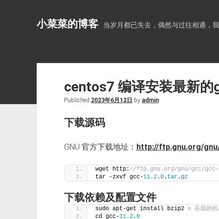
小菜菜的博客
当岁月都已失去，偶然与过往相遇，
centos7 编译安装最新的g
Published
2023年6月12日
by
admin
下载源码
GNU 官方下载地址：
http://ftp.gnu.org/gnu
wget http:
//ftp.gnu.org/gnu/gcc/gcc-
tar -zxvf gcc-
11.2
.
0
.
tar
.
gz
下载依赖及配置文件
sudo apt-get install bzip2 
# 在我的
cd gcc-
11.2
.
0