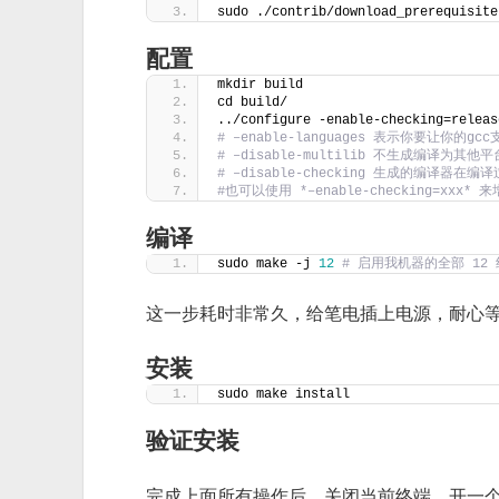
sudo ./contrib/download_prerequisite
配置
mkdir build
cd build/
../configure -enable-checking=releas
# –enable-languages 表示你要让你的g
# –disable-multilib 不生成编译为
# –disable-checking 生成的编译器
#也可以使用 *–enable-checking=xxx*
编译
sudo make -j 
12
# 启用我机器的全部 12
这一步耗时非常久，给笔电插上电源，耐心
安装
sudo make install
验证安装
完成上面所有操作后，关闭当前终端，开一