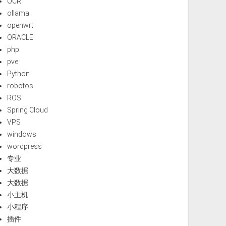
OCR
ollama
openwrt
ORACLE
php
pve
Python
robotos
ROS
Spring Cloud
VPS
windows
wordpress
专业
大数据
大数据
小主机
小程序
插件