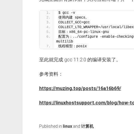
$ gcc -v
使用内建 specs。
COLLECT_GCC=gcc
COLLECT_LTO_WRAPPER=/usr/local/libex
目标：x86_64-pc-linux-gnu
配置为：../configure -enable-checking=
multilib
线程模型：posix
至此就完成 gcc 11.2.0 的编译安装了。
参考资料：
https://muzing.top/posts/16a16b69/
https://linuxhostsupport.com/blog/how-to
Published in
linux
and
计算机