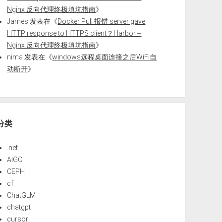
Nginx 反向代理终极填坑指南
》
James
发表在《
Docker Pull 报错 server gave
HTTP response to HTTPS client？Harbor +
Nginx 反向代理终极填坑指南
》
nima
发表在《
windows远程桌面连接之后WiFi自
动断开
》
分类
.net
AIGC
CEPH
cf
ChatGLM
chatgpt
cursor