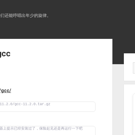
我们还能哼唱出年少的旋律。
cc
Sid
/gcc/
11.2.0/gcc-11.2.0.tar.gz
机器上提示已经安装过了，保险起见还是再运行一下吧