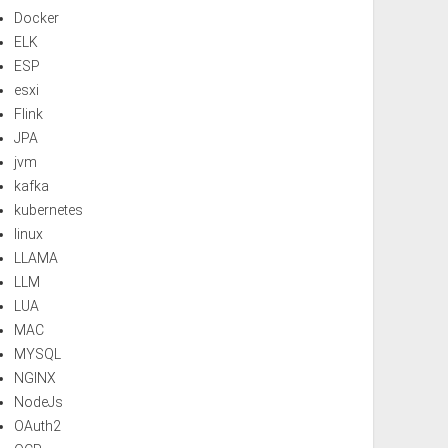
Docker
ELK
ESP
esxi
Flink
JPA
jvm
kafka
kubernetes
linux
LLAMA
LLM
LUA
MAC
MYSQL
NGINX
NodeJs
OAuth2