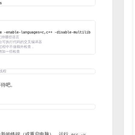
s
e -enable-languages=c,c++ -disable-multilib
cc支持哪些语言
其他平台可执行代码的交叉编译器
在编译过程中不做额外检查，
 来增加一些检查
 线程
等待吧。
个新的终端（或重启电脑），运行
gcc -v