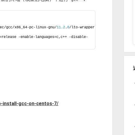
ec/gcc/x86_64-pc-linux-gnu/
11.2
.
0
/lto-wrapper
release -enable-languages=c,c++ -disable-
-install-gcc-on-centos-7/