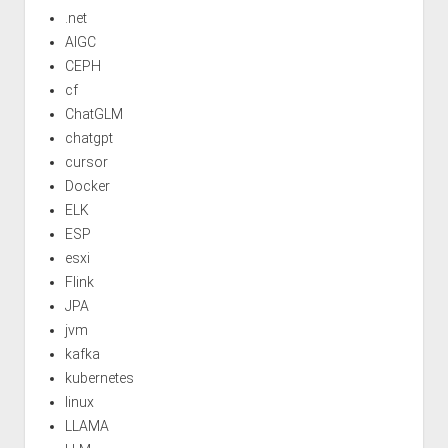
.net
AIGC
CEPH
cf
ChatGLM
chatgpt
cursor
Docker
ELK
ESP
esxi
Flink
JPA
jvm
kafka
kubernetes
linux
LLAMA