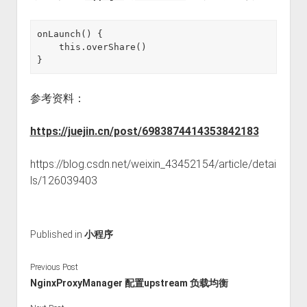
onLaunch() {

    this.overShare()

}
参考资料：
https://juejin.cn/post/6983874414353842183
https://blog.csdn.net/weixin_43452154/article/detai
ls/126039403
Published in
小程序
Previous Post
NginxProxyManager 配置upstream 负载均衡