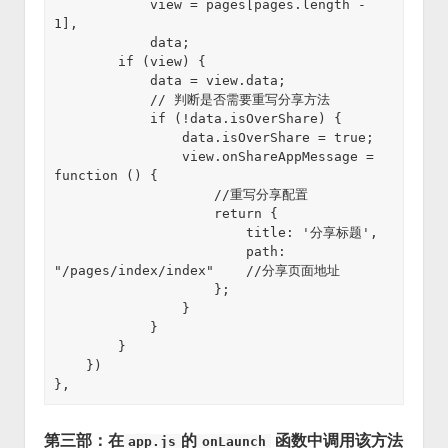
            view = pages[pages.length - 
1],

            data;

        if (view) {

            data = view.data;

            // 判断是否需要重写分享方法

            if (!data.isOverShare) {

                data.isOverShare = true;

                view.onShareAppMessage = 
function () {

                    //重写分享配置

                    return {

                        title: '分享标题',

                        path: 
"/pages/index/index"    //分享页面地址

                    };

                }

            }

        }

    })

},
第三部：在
的
函数中调用该方法
app.js
onLaunch