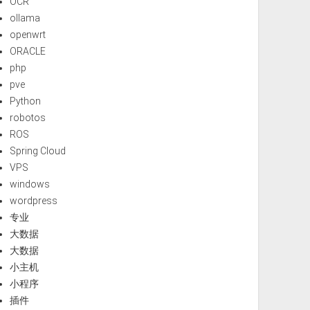
OCR
ollama
openwrt
ORACLE
php
pve
Python
robotos
ROS
Spring Cloud
VPS
windows
wordpress
专业
大数据
大数据
小主机
小程序
插件