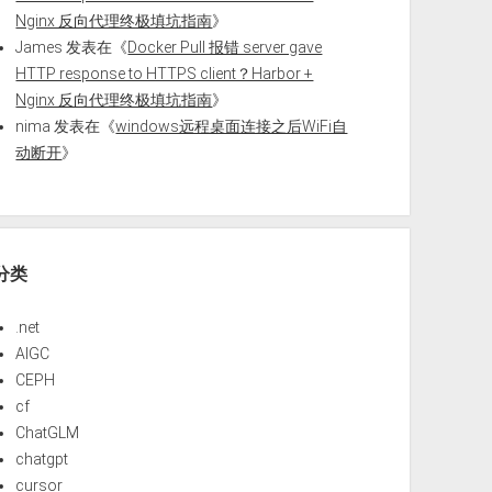
Nginx 反向代理终极填坑指南
》
James
发表在《
Docker Pull 报错 server gave
HTTP response to HTTPS client？Harbor +
Nginx 反向代理终极填坑指南
》
nima
发表在《
windows远程桌面连接之后WiFi自
动断开
》
分类
.net
AIGC
CEPH
cf
ChatGLM
chatgpt
cursor