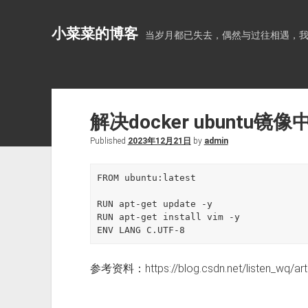
小菜菜的博客
当岁月都已失去，偶然与过往相遇，
解决docker ubuntu
Published
2023年12月21日
by
admin
FROM ubuntu:latest

RUN apt-get update -y

RUN apt-get install vim -y

ENV LANG C.UTF-8
参考资料：https://blog.csdn.net/listen_wq/arti