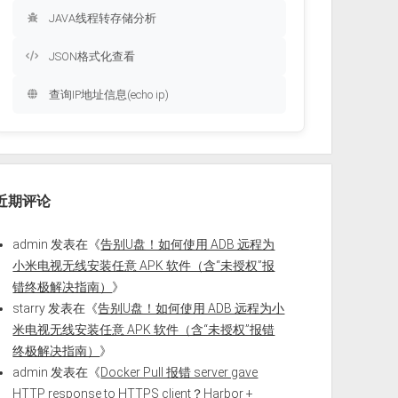
JAVA线程转存储分析
JSON格式化查看
查询IP地址信息(echo ip)
近期评论
admin
发表在《
告别U盘！如何使用 ADB 远程为
小米电视无线安装任意 APK 软件（含“未授权”报
错终极解决指南）
》
starry
发表在《
告别U盘！如何使用 ADB 远程为小
米电视无线安装任意 APK 软件（含“未授权”报错
终极解决指南）
》
admin
发表在《
Docker Pull 报错 server gave
HTTP response to HTTPS client？Harbor +