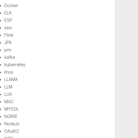
Docker
ELK
ESP
esxi
Flink
JPA
jvm
kafka
kubernetes
linux
LLAMA
LLM
LUA
MAC
MYSQL
NGINX
NodeJs
OAuth2