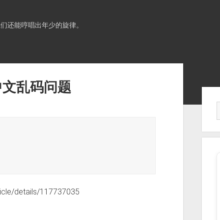
我们还能哼唱出年少的旋律。
镜像中文乱码问题
Sid
cle/details/117737035