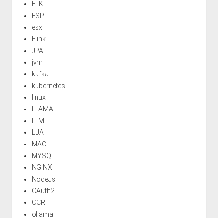
ELK
ESP
esxi
Flink
JPA
jvm
kafka
kubernetes
linux
LLAMA
LLM
LUA
MAC
MYSQL
NGINX
NodeJs
OAuth2
OCR
ollama