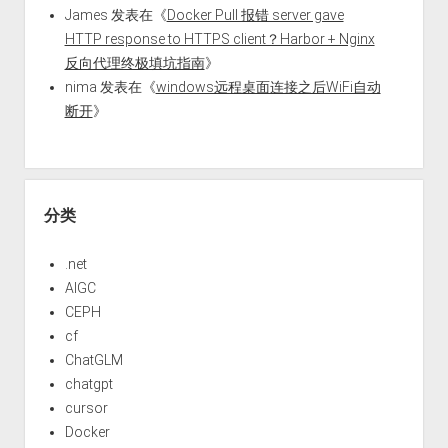
James
发表在《
Docker Pull 报错 server gave
HTTP response to HTTPS client？Harbor + Nginx
反向代理终极填坑指南
》
nima
发表在《
windows远程桌面连接之后WiFi自动
断开
》
分类
.net
AIGC
CEPH
cf
ChatGLM
chatgpt
cursor
Docker