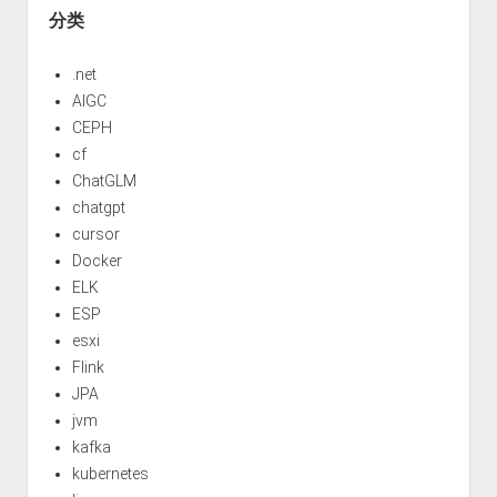
分类
.net
AIGC
CEPH
cf
ChatGLM
chatgpt
cursor
Docker
ELK
ESP
esxi
Flink
JPA
jvm
kafka
kubernetes