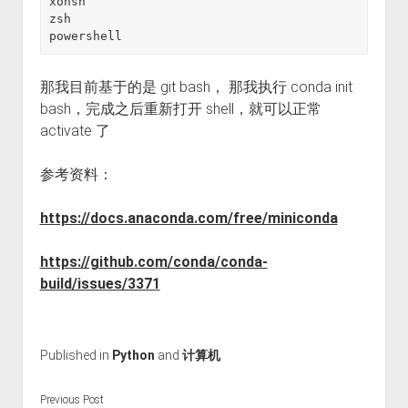
xonsh

zsh

powershell
那我目前基于的是 git bash， 那我执行 conda init
bash，完成之后重新打开 shell，就可以正常
activate 了
参考资料：
https://docs.anaconda.com/free/miniconda
https://github.com/conda/conda-
build/issues/3371
Published in
Python
and
计算机
Previous Post