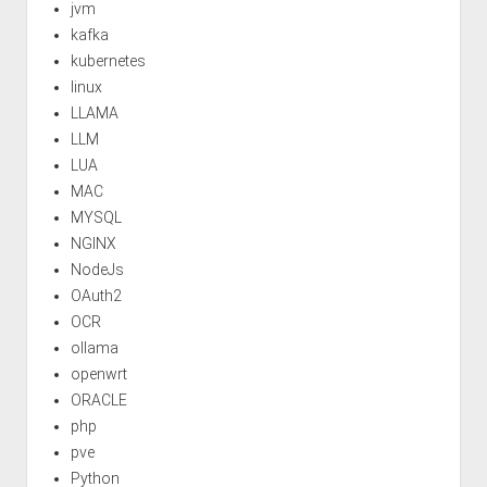
jvm
kafka
kubernetes
linux
LLAMA
LLM
LUA
MAC
MYSQL
NGINX
NodeJs
OAuth2
OCR
ollama
openwrt
ORACLE
php
pve
Python