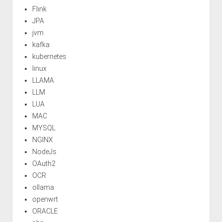
Flink
JPA
jvm
kafka
kubernetes
linux
LLAMA
LLM
LUA
MAC
MYSQL
NGINX
NodeJs
OAuth2
OCR
ollama
openwrt
ORACLE