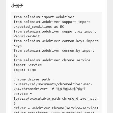
小例子
from selenium import webdriver

from selenium.webdriver.support import 
expected_conditions as EC

from selenium.webdriver.support.ui import 
WebDriverWait

from selenium.webdriver.common.keys import 
Keys

from selenium.webdriver.common.by import 
By

from selenium.webdriver.chrome.service 
import Service

import time

chrome_driver_path = 
"/Users/cai/Documents/chromedriver-mac-
x64/chromedriver"  # 替换为你本地的路径

service = 
Service(executable_path=chrome_driver_path
)

driver = webdriver.Chrome(service=service)

driver.get("https://www.xiaocaicai.com")
