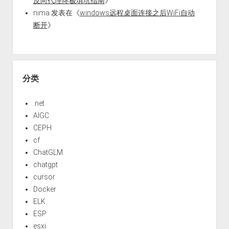
反向代理终极填坑指南
》
nima
发表在《
windows远程桌面连接之后WiFi自动
断开
》
分类
.net
AIGC
CEPH
cf
ChatGLM
chatgpt
cursor
Docker
ELK
ESP
esxi