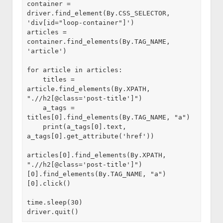
container = 
driver.find_element(By.CSS_SELECTOR, 
'div[id="loop-container"]')

articles = 
container.find_elements(By.TAG_NAME, 
'article')

for article in articles:

    titles = 
article.find_elements(By.XPATH, 
".//h2[@class='post-title']")

    a_tags = 
titles[0].find_elements(By.TAG_NAME, "a")

    print(a_tags[0].text, 
a_tags[0].get_attribute('href'))

articles[0].find_elements(By.XPATH, 
".//h2[@class='post-title']")
[0].find_elements(By.TAG_NAME, "a")
[0].click()

time.sleep(30)

driver.quit()