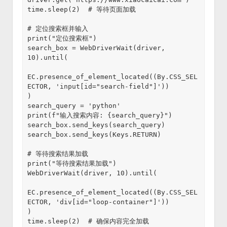
time.sleep(2)  # 等待页面加载

# 定位搜索框并输入

print("定位搜索框")

search_box = WebDriverWait(driver, 
10).until(

EC.presence_of_element_located((By.CSS_SEL
ECTOR, 'input[id="search-field"]'))

)

search_query = 'python'

print(f"输入搜索内容: {search_query}")

search_box.send_keys(search_query)

search_box.send_keys(Keys.RETURN)

# 等待搜索结果加载

print("等待搜索结果加载")

WebDriverWait(driver, 10).until(

EC.presence_of_element_located((By.CSS_SEL
ECTOR, 'div[id="loop-container"]'))

)

time.sleep(2)  # 确保内容完全加载
