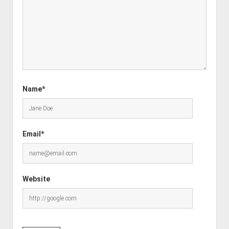
Name*
Email*
Website