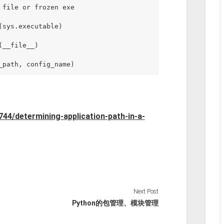
 file or frozen exe

_path, config_name)
44/determining-application-path-in-a-
Next Post
Python的包管理、模块管理