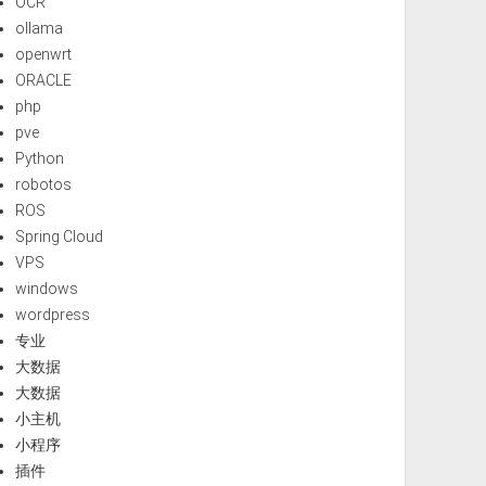
OCR
ollama
openwrt
ORACLE
php
pve
Python
robotos
ROS
Spring Cloud
VPS
windows
wordpress
专业
大数据
大数据
小主机
小程序
插件