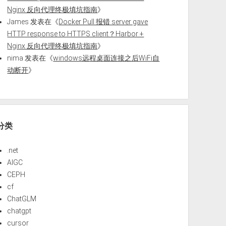
Nginx 反向代理终极填坑指南
》
James
发表在《
Docker Pull 报错 server gave
HTTP response to HTTPS client？Harbor +
Nginx 反向代理终极填坑指南
》
nima
发表在《
windows远程桌面连接之后WiFi自
动断开
》
分类
.net
AIGC
CEPH
cf
ChatGLM
chatgpt
cursor