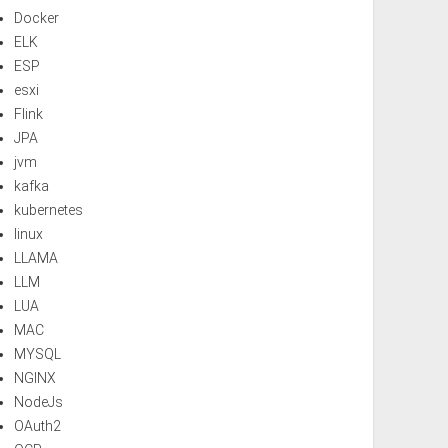
Docker
ELK
ESP
esxi
Flink
JPA
jvm
kafka
kubernetes
linux
LLAMA
LLM
LUA
MAC
MYSQL
NGINX
NodeJs
OAuth2