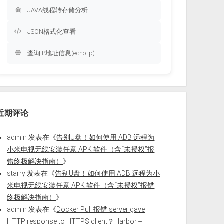
JAVA线程转存储分析
JSON格式化查看
查询IP地址信息(echo ip)
近期评论
admin
发表在《
告别U盘！如何使用 ADB 远程为
小米电视无线安装任意 APK 软件（含“未授权”报
错终极解决指南）
》
starry
发表在《
告别U盘！如何使用 ADB 远程为小
米电视无线安装任意 APK 软件（含“未授权”报错
终极解决指南）
》
admin
发表在《
Docker Pull 报错 server gave
HTTP response to HTTPS client？Harbor +