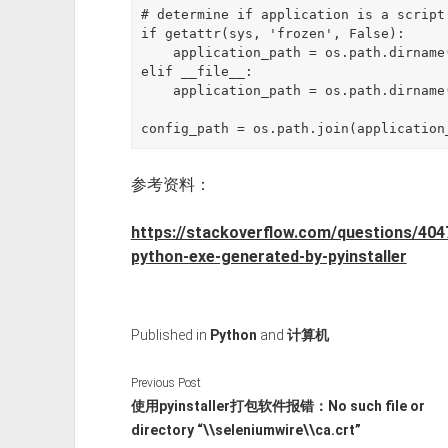
# determine if application is a script
if getattr(sys, 'frozen', False):

    application_path = os.path.dirname(sys.executable)

elif __file__:

    application_path = os.path.dirname(__file__)

config_path = os.path.join(application
参考资料：
https://stackoverflow.com/questions/4047
python-exe-generated-by-pyinstaller
Published in
Python
and
计算机
Previous Post
使用pyinstaller打包软件报错：No such file or
directory “\\seleniumwire\\ca.crt”