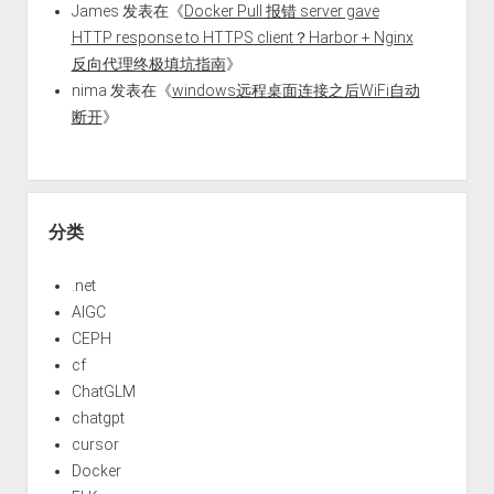
James
发表在《
Docker Pull 报错 server gave
HTTP response to HTTPS client？Harbor + Nginx
反向代理终极填坑指南
》
nima
发表在《
windows远程桌面连接之后WiFi自动
断开
》
分类
.net
AIGC
CEPH
cf
ChatGLM
chatgpt
cursor
Docker