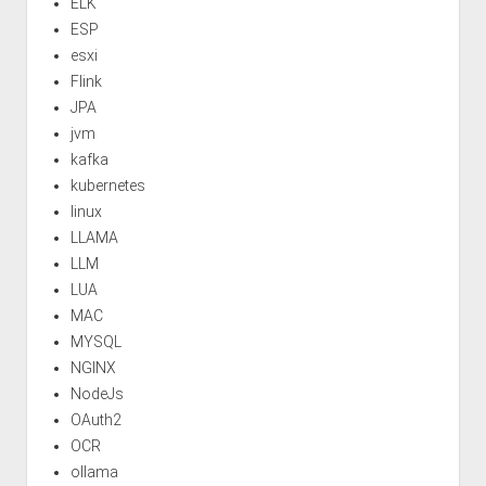
ELK
ESP
esxi
Flink
JPA
jvm
kafka
kubernetes
linux
LLAMA
LLM
LUA
MAC
MYSQL
NGINX
NodeJs
OAuth2
OCR
ollama