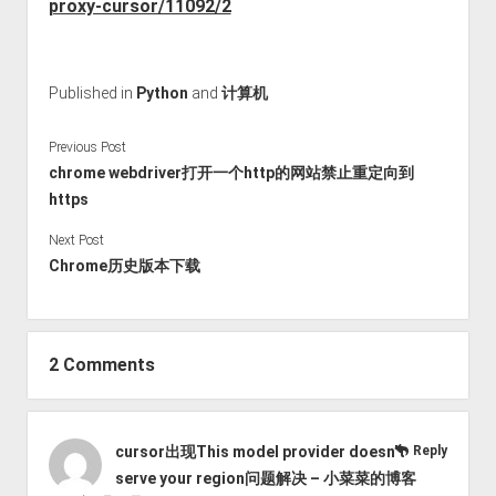
proxy-cursor/11092/2
Published in
Python
and
计算机
Previous Post
chrome webdriver打开一个http的网站禁止重定向到
https
Next Post
Chrome历史版本下载
2 Comments
cursor出现This model provider doesn’t
Reply
serve your region问题解决 – 小菜菜的博客