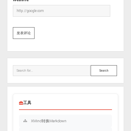
Sidebar
Search
工具
XMind转换Markdown