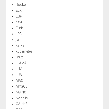
Docker
ELK
ESP
esxi
Flink
JPA
jvm
kafka
kubernetes
linux
LLAMA
LLM
LUA
MAC
MYSQL
NGINX
NodeJs
OAuth2