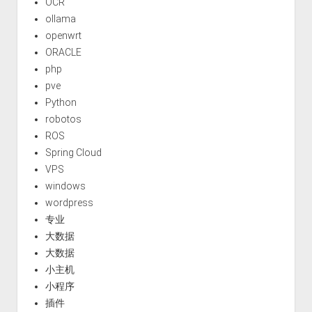
OCR
ollama
openwrt
ORACLE
php
pve
Python
robotos
ROS
Spring Cloud
VPS
windows
wordpress
专业
大数据
大数据
小主机
小程序
插件