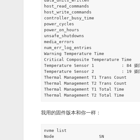
data_units_written                     
host_read_commands                     
host_write_commands                    
controller_busy_time                   
power_cycles                           
power_on_hours                         
unsafe_shutdowns                       
media_errors                           
num_err_log_entries                    
Warning Temperature Time               
Critical Composite Temperature Time    
Temperature Sensor 1           : 84 
Temperature Sensor 2           : 19 
Thermal Management T1 Trans Count      
Thermal Management T2 Trans Count      
Thermal Management T1 Total Time       
Thermal Management T2 Total Time      
我用的固件版本和你一样：
nvme list

Node                  SN                   Model                   