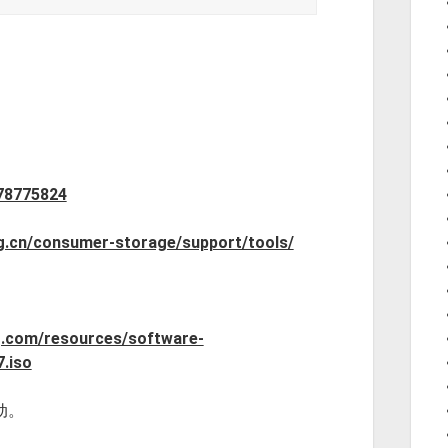
078775824
g.cn/consumer-storage/support/tools/
g.com/resources/software-
.iso
动。