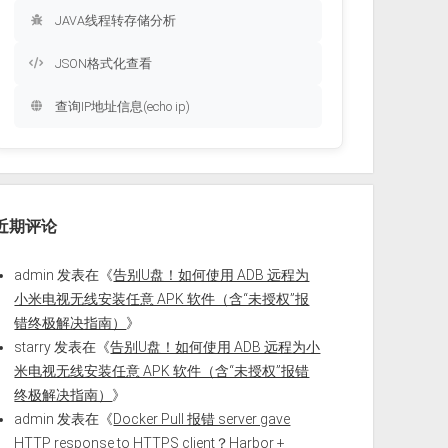
JAVA线程转存储分析
JSON格式化查看
查询IP地址信息(echo ip)
近期评论
admin
发表在《
告别U盘！如何使用 ADB 远程为
小米电视无线安装任意 APK 软件（含“未授权”报
错终极解决指南）
》
starry
发表在《
告别U盘！如何使用 ADB 远程为小
米电视无线安装任意 APK 软件（含“未授权”报错
终极解决指南）
》
admin
发表在《
Docker Pull 报错 server gave
HTTP response to HTTPS client？Harbor +