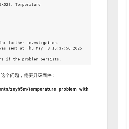
x02): Temperature

for further investigation.

was sent at Thu May  8 15:37:56 2025 
rs if the problem persists.
有这个问题，需要升级固件：
ents/zeyb5m/temperature_problem_with_