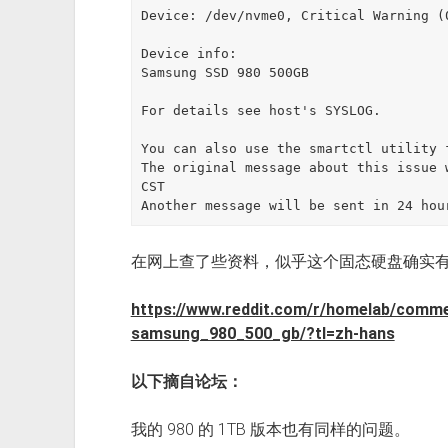
Device: /dev/nvme0, Critical Warning (0
Device info:

Samsung SSD 980 500GB

For details see host's SYSLOG.

You can also use the smartctl utility 
The original message about this issue 
CST

Another message will be sent in 24 hou
在网上查了些资料，似乎这个固态硬盘确实
https://www.reddit.com/r/homelab/comm
samsung_980_500_gb/?tl=zh-hans
以下摘自论坛：
我的 980 的 1TB 版本也有同样的问题。