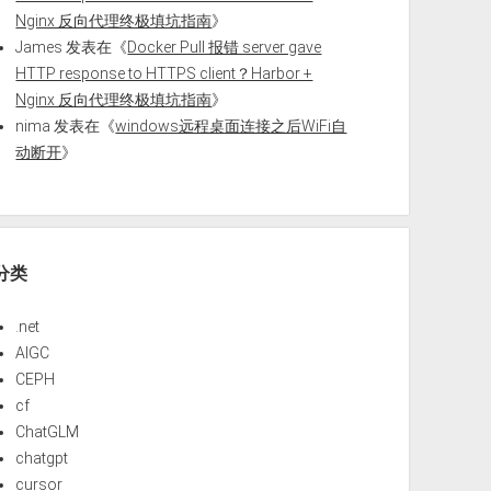
Nginx 反向代理终极填坑指南
》
James
发表在《
Docker Pull 报错 server gave
HTTP response to HTTPS client？Harbor +
Nginx 反向代理终极填坑指南
》
nima
发表在《
windows远程桌面连接之后WiFi自
动断开
》
分类
.net
AIGC
CEPH
cf
ChatGLM
chatgpt
cursor