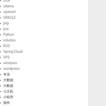
OCR
ollama
openwrt
ORACLE
php
pve
Python
robotos
ROS
Spring Cloud
VPS
windows
wordpress
专业
大数据
大数据
小主机
小程序
插件