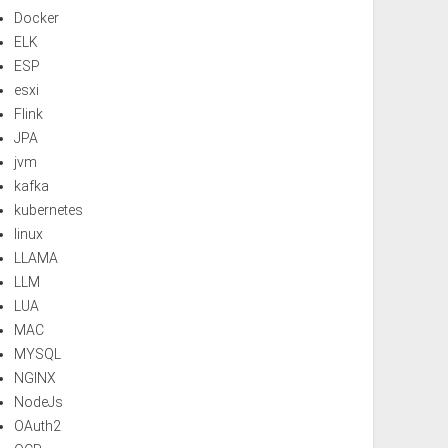
Docker
ELK
ESP
esxi
Flink
JPA
jvm
kafka
kubernetes
linux
LLAMA
LLM
LUA
MAC
MYSQL
NGINX
NodeJs
OAuth2