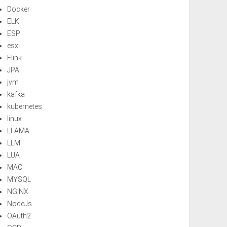
Docker
ELK
ESP
esxi
Flink
JPA
jvm
kafka
kubernetes
linux
LLAMA
LLM
LUA
MAC
MYSQL
NGINX
NodeJs
OAuth2