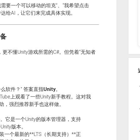
我需要一个可以移动的坦克”、“我希望点击
达给AI，让它们来完成具体实现。
准备
，更不懂Unity游戏所需的C#。但凭着“无知者
什么软件？” 答案直指
Unity
。
ube上观看了一些Unity新手教程。这对我
帮助，强烈推荐新手也这样做。
b
。它是一个Unity的版本管理器，支持
nity版本。
，安装一个最新的**LTS（长期支持）**正