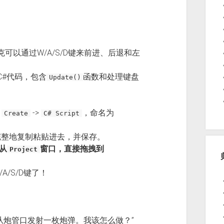
克可以通过W/A/S/D键来前进、后退和左
的C#代码，包含
函数和处理键盘
Update()
>
->
，命名为
Create
C# Script
完整地复制粘贴进去，并保存。
从
窗口，直接拖拽到
Project
。
A/S/D键了！
，从炮管口发射一枚炮弹。我该怎么做？”