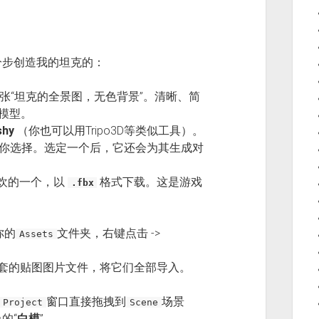
分步创造我的坦克的：
生成一张“坦克的全景图，无色背景”。清晰、简
D模型。
shy
（你也可以用Tripo3D等类似工具）。
供你选择。选定一个后，它还会为其生成对
欢的一个，以
格式下载。这是游戏
.fbx
你的
文件夹，右键点击 ->
Assets
套的贴图图片文件，将它们全部导入。
窗口直接拖拽到
场景
Project
Scene
的“
白模
”。