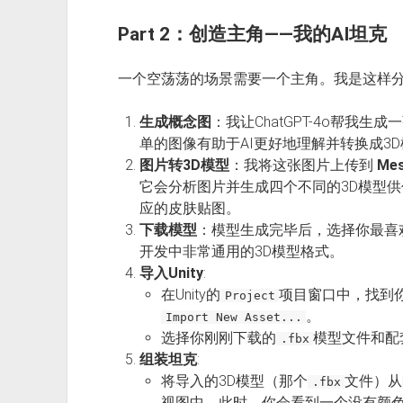
Part 2：创造主角——我的AI坦克
一个空荡荡的场景需要一个主角。我是这样
生成概念图
：我让ChatGPT-4o帮我
单的图像有助于AI更好地理解并转换成3
图片转3D模型
：我将这张图片上传到
Me
它会分析图片并生成四个不同的3D模型
应的皮肤贴图。
下载模型
：模型生成完毕后，选择你最喜
开发中非常通用的3D模型格式。
导入Unity
:
在Unity的
项目窗口中，找到
Project
。
Import New Asset...
选择你刚刚下载的
模型文件和配
.fbx
组装坦克
:
将导入的3D模型（那个
文件）从
.fbx
视图中。此时，你会看到一个没有颜色