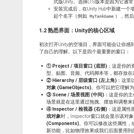
式版Unity。选择LTS版本是因为它
安装完成后，在Unity Hub中新建一个
起个名字（例如
），然后
MyTankGame
1.2 熟悉界面：Unity的核心区域
初次打开Unity的空项目，界面可能会让你
了自己的理解。以下是四个最重要的窗口：
① Project / 项目窗口 (底部)
：这是你的
型、贴图、音频、代码脚本等，都存放在
② Hierarchy / 层级窗口 (左上角)
：这里
对象 (GameObjects)
。你可以把它理解
③ Scene / 场景视图 (中间)
：这是你的主
场景就是在这里通过拖拽、摆放和调整来
④ Inspector / 检视器 (右侧)
：这是属性
戏对象
时，Inspector窗口就会显示
(Components)
。你可以修改这些属性，或者通
新功能，比如物理效果或我们后面要用到