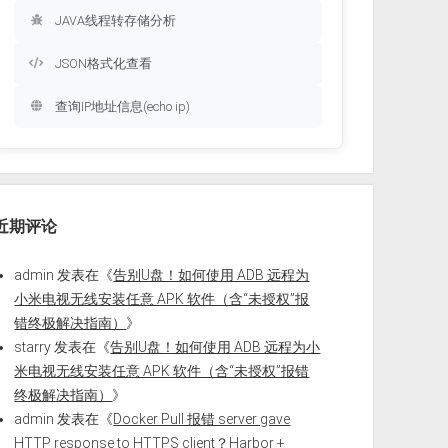
JAVA线程转存储分析
JSON格式化查看
查询IP地址信息(echo ip)
近期评论
admin
发表在《
告别U盘！如何使用 ADB 远程为
小米电视无线安装任意 APK 软件（含“未授权”报
错终极解决指南）
》
starry
发表在《
告别U盘！如何使用 ADB 远程为小
米电视无线安装任意 APK 软件（含“未授权”报错
终极解决指南）
》
admin
发表在《
Docker Pull 报错 server gave
HTTP response to HTTPS client？Harbor +