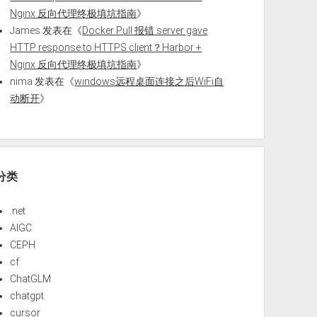
Nginx 反向代理终极填坑指南
》
James
发表在《
Docker Pull 报错 server gave
HTTP response to HTTPS client？Harbor +
Nginx 反向代理终极填坑指南
》
nima
发表在《
windows远程桌面连接之后WiFi自
动断开
》
分类
.net
AIGC
CEPH
cf
ChatGLM
chatgpt
cursor