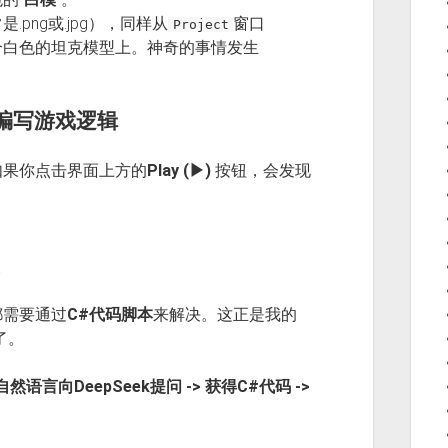
png或.jpg），同样从
窗口
Project
个白色的坦克模型上。神奇的事情发生
ek编写游戏逻辑
如果你点击界面上方的
Play (▶)
按钮，会发现
。
都需要通过
C#代码脚本
来解决。这正是我的
了。
言向DeepSeek提问 -> 获得C#代码 ->