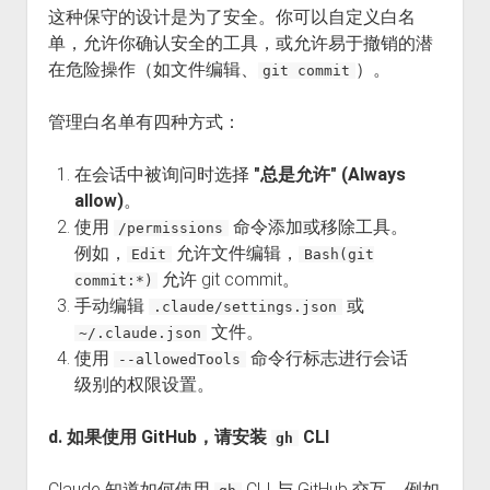
这种保守的设计是为了安全。你可以自定义白名
单，允许你确认安全的工具，或允许易于撤销的潜
在危险操作（如文件编辑、
）。
git commit
管理白名单有四种方式：
在会话中被询问时选择
"总是允许" (Always
allow)
。
使用
命令添加或移除工具。
/permissions
例如，
允许文件编辑，
Edit
Bash(git
允许 git commit。
commit:*)
手动编辑
或
.claude/settings.json
文件。
~/.claude.json
使用
命令行标志进行会话
--allowedTools
级别的权限设置。
d. 如果使用 GitHub，请安装
CLI
gh
Claude 知道如何使用
CLI 与 GitHub 交互，例如