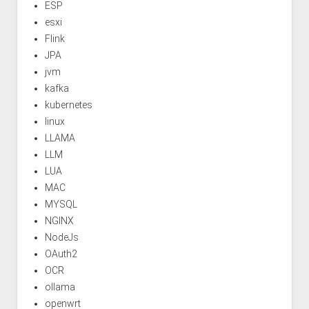
ESP
esxi
Flink
JPA
jvm
kafka
kubernetes
linux
LLAMA
LLM
LUA
MAC
MYSQL
NGINX
NodeJs
OAuth2
OCR
ollama
openwrt