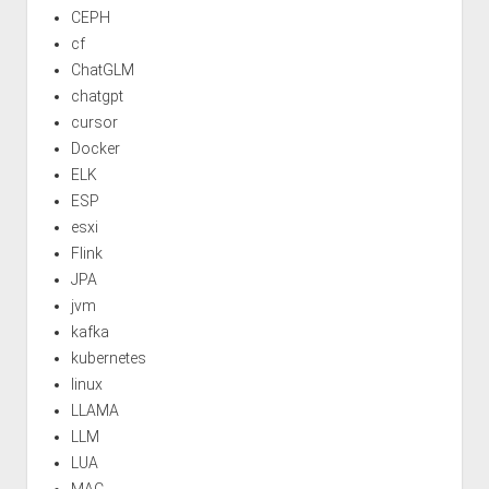
CEPH
cf
ChatGLM
chatgpt
cursor
Docker
ELK
ESP
esxi
Flink
JPA
jvm
kafka
kubernetes
linux
LLAMA
LLM
LUA
MAC