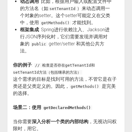
动态调用
: 比如，根据用户输入或配置文件中
的方法名（如
）来动态调用一
setTenantId
个对象的setter。这个setter可能定义在父类
中，使用
才能找到。
getMethods()
框架集成
: Spring进行依赖注入、Jackson进
行JSON序列化时，它们需要发现并调用对
象的
getter/setter 和其他公共方
public
法。
你的例子
:
// 检查是否存在getTenantId和
setTenantId方法（包括继承的方法）
这个需求的目标是找到可用的方法，不管它是在子
类还是父类定义的。因此，
是完美
getMethods()
的选择。
场景二：使用
getDeclaredMethods()
当你需要
深入分析一个类的内部结构
，无视访问权
限时，用它。