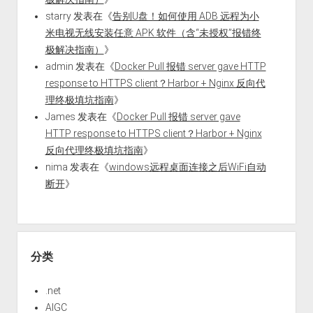
starry
发表在《
告别U盘！如何使用 ADB 远程为小
米电视无线安装任意 APK 软件（含“未授权”报错终
极解决指南）
》
admin
发表在《
Docker Pull 报错 server gave HTTP
response to HTTPS client？Harbor + Nginx 反向代
理终极填坑指南
》
James
发表在《
Docker Pull 报错 server gave
HTTP response to HTTPS client？Harbor + Nginx
反向代理终极填坑指南
》
nima
发表在《
windows远程桌面连接之后WiFi自动
断开
》
分类
.net
AIGC