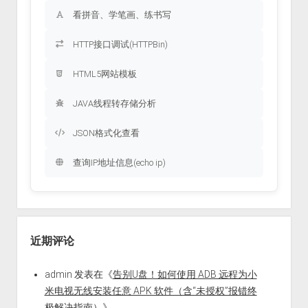
看拼音、学笔画、练书写
HTTP接口调试(HTTPBin)
HTML5网站模板
JAVA线程转存储分析
JSON格式化查看
查询IP地址信息(echo ip)
近期评论
admin
发表在《
告别U盘！如何使用 ADB 远程为小
米电视无线安装任意 APK 软件（含“未授权”报错终
极解决指南）
》