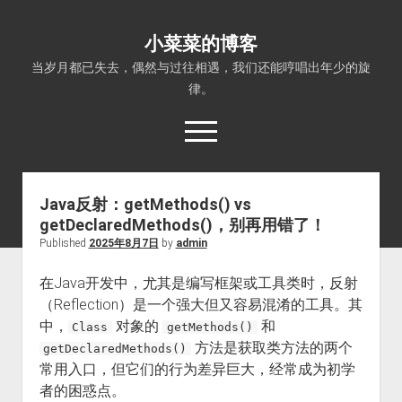
小菜菜的博客
当岁月都已失去，偶然与过往相遇，我们还能哼唱出年少的旋
律。
open
menu
Java反射：getMethods() vs
getDeclaredMethods()，别再用错了！
Published
2025年8月7日
by
admin
在Java开发中，尤其是编写框架或工具类时，反射
（Reflection）是一个强大但又容易混淆的工具。其
中，
对象的
和
Class
getMethods()
方法是获取类方法的两个
getDeclaredMethods()
常用入口，但它们的行为差异巨大，经常成为初学
者的困惑点。