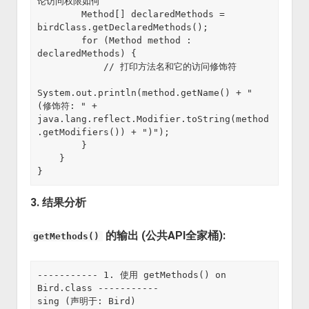
论访问权限如何

        Method[] declaredMethods = 
birdClass.getDeclaredMethods();

        for (Method method : 
declaredMethods) {

            // 打印方法名和它的访问修饰符

System.out.println(method.getName() + " 
(修饰符: " + 
java.lang.reflect.Modifier.toString(method
.getModifiers()) + ")");

        }

    }

3. 结果分析
的输出 (公共API全家桶):
getMethods()
----------- 1. 使用 getMethods() on 
Bird.class -----------

sing (声明于: Bird)
