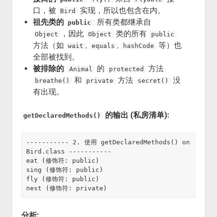
口，被
实现，所以也包含在内。
Bird
祖先类的
: 所有类都继承自
public
，因此
类的所有
Object
Object
public
方法（如
,
,
等）也
wait
equals
hashCode
全部被找到。
被排除的
:
的
方法
Animal
protected
和
方法
没
breathe()
private
secret()
有出现。
的输出 (私房清单):
getDeclaredMethods()
----------- 2. 使用 getDeclaredMethods() on 
Bird.class -----------

eat (修饰符: public)

sing (修饰符: public)

fly (修饰符: public)

分析: