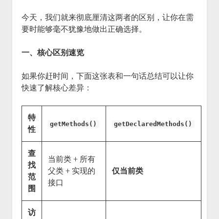
今天，我们就来彻底厘清这两者的区别，让你在需
要时能够毫不犹豫地做出正确选择。
一、核心区别速览
如果你赶时间，下面这张表和一句话总结可以让你
快速了解核心差异：
特
getMethods()
getDeclaredMethods()
性
查
当前类 + 所有
找
父类 + 实现的
仅当前类
范
接口
围
访