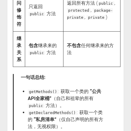
问
返回所有方法 (
,
public
只返回
修
,
protected
package-
方法
public
饰
,
)
private
private
符
继
承
包含
继承来的
不包含
任何继承来的方
关
方法
法
public
系
一句话总结:
: 获取一个类的
“公共
getMethods()
API全家桶”
（自己和祖辈的所有
方法）。
public
: 获取一个类
getDeclaredMethods()
的
“私房清单”
（仅自己声明的所有方
法，无视权限）。