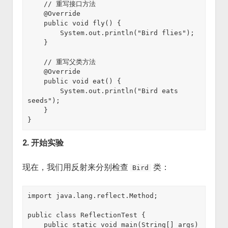
    // 重写接口方法

    @Override

    public void fly() {

        System.out.println("Bird flies");

    }

    // 重写父类方法

    @Override

    public void eat() {

        System.out.println("Bird eats 
seeds");

    }

2. 开始实验
现在，我们用反射来分别检查
类：
Bird
import java.lang.reflect.Method;

public class ReflectionTest {

    public static void main(String[] args) 