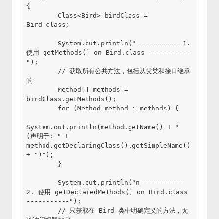
{

        Class<Bird> birdClass = 
Bird.class;

        System.out.println("----------- 1. 
使用 getMethods() on Bird.class -----------
");

        // 获取所有公共方法，包括从父类和接口继承
的

        Method[] methods = 
birdClass.getMethods();

        for (Method method : methods) {

System.out.println(method.getName() + " 
(声明于: " + 
method.getDeclaringClass().getSimpleName() 
+ ")");

        }

        System.out.println("n----------- 
2. 使用 getDeclaredMethods() on Bird.class 
-----------");

        // 只获取在 Bird 类中明确定义的方法，无