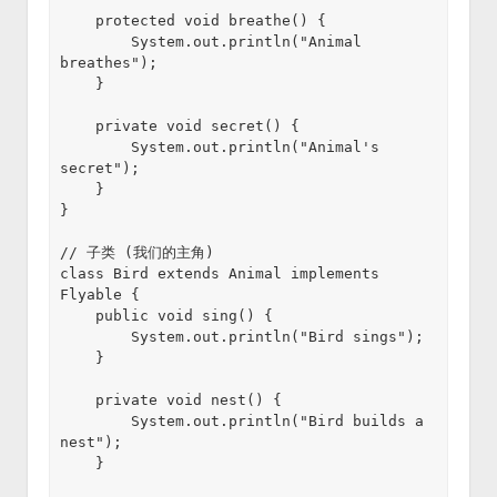
    protected void breathe() {

        System.out.println("Animal 
breathes");

    }

    private void secret() {

        System.out.println("Animal's 
secret");

    }

}

// 子类 (我们的主角)

class Bird extends Animal implements 
Flyable {

    public void sing() {

        System.out.println("Bird sings");

    }

    private void nest() {

        System.out.println("Bird builds a 
nest");

    }
