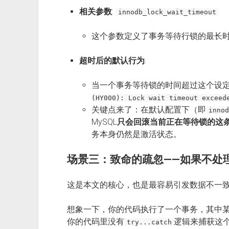
相关参数
:
innodb_lock_wait_timeout
这个参数定义了事务等待行锁的最长时
超时后的默认行为
:
当一个事务等待锁的时间超过这个设定
(HY000): Lock wait timeout exceed
关键点来了：在默认配置下（即
innod
MySQL
只会回滚当前正在等待锁的这条
务本身仍然是激活状态。
场景三：致命的疏忽——如果不处
这是本文的核心，也是最容易引发数据不一致
想象一下，你的代码执行了一个事务，其中
你的代码里没有
逻辑来捕获这
try...catch