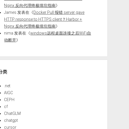
Nginx 反向代理终极填坑指南
》
James
发表在《
Docker Pull 报错 server gave
HTTP response to HTTPS client？Harbor +
Nginx 反向代理终极填坑指南
》
nima
发表在《
windows远程桌面连接之后WiFi自
动断开
》
分类
.net
AIGC
CEPH
cf
ChatGLM
chatgpt
cursor