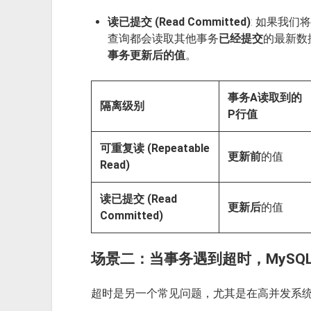
读已提交 (Read Committed)
: 如果我
查询都会读取其他事务
已经提交
的最新数
事务更新后的值
。
事务A读取到的
隔离级别
P行值
可重复读 (Repeatable
更新前
的值
Read)
读已提交 (Read
更新后
的值
Committed)
场景二：当事务遇到超时，MySQ
超时是另一个常见问题，尤其是在高并发系