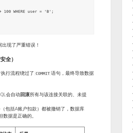
+ 100 WHERE user = 'B';

据出现了严重错误！
安全）
者执行流程绕过了
语句，最终导致数据
COMMIT
SQL会自动
回滚
所有与该连接关联的、未提
（包括A账户扣款）都被撤销了，数据库
但数据是正确的。