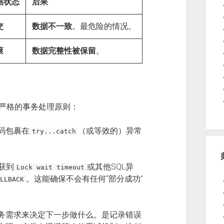
据状态
后果
交
数据不一致
。最危险的情况。
滚
数据完整性被保留
。
循严格的事务处理原则：
码包裹在
（或等效的）异常
try...catch
获到
或其他SQL异
Lock wait timeout
。这能确保不会有任何“部分成功”
LLBACK
务需求来决定下一步做什么。是记录错误