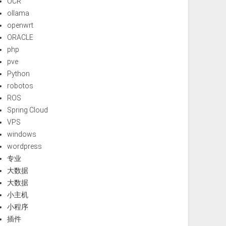
OCR
ollama
openwrt
ORACLE
php
pve
Python
robotos
ROS
Spring Cloud
VPS
windows
wordpress
专业
大数据
大数据
小主机
小程序
插件