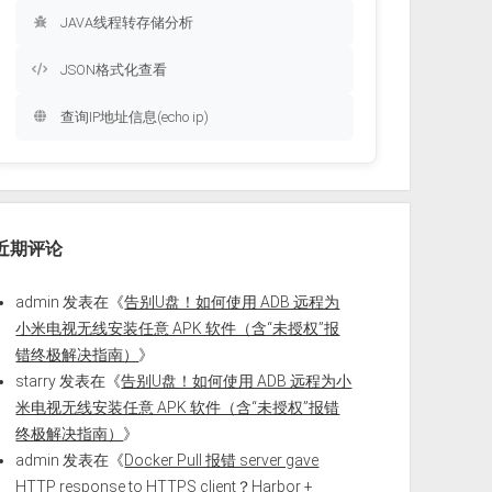
JAVA线程转存储分析
JSON格式化查看
查询IP地址信息(echo ip)
近期评论
admin
发表在《
告别U盘！如何使用 ADB 远程为
小米电视无线安装任意 APK 软件（含“未授权”报
错终极解决指南）
》
starry
发表在《
告别U盘！如何使用 ADB 远程为小
米电视无线安装任意 APK 软件（含“未授权”报错
终极解决指南）
》
admin
发表在《
Docker Pull 报错 server gave
HTTP response to HTTPS client？Harbor +