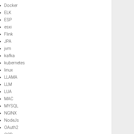
Docker
ELK
ESP
esxi
Flink
JPA
jvm
kafka
kubernetes
linux
LLAMA
LLM
LUA
MAC
MYSQL
NGINX
NodeJs
OAuth2