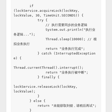
        if 
(lockService.acquireLock(lockKey, 
lockValue, 30, TimeUnit.SECONDS)) {

            try {

                // 执行需要同步的业务逻辑

                System.out.println("执行业
务逻辑...");

                Thread.sleep(10000); // 模
拟业务执行

                return "业务执行完成";

            } catch (InterruptedException 
e) {

Thread.currentThread().interrupt();

                return "业务执行被中断";

            } finally {

lockService.releaseLock(lockKey, 
lockValue);

            }

        } else {

            return "未能获取到锁，请稍后再试";

        }
