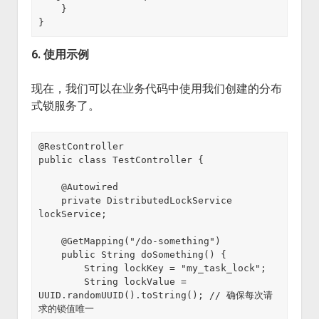
    }

6. 使用示例
现在，我们可以在业务代码中使用我们创建的分布
式锁服务了。
@RestController

public class TestController {

    @Autowired

    private DistributedLockService 
lockService;

    @GetMapping("/do-something")

    public String doSomething() {

        String lockKey = "my_task_lock";

        String lockValue = 
UUID.randomUUID().toString(); // 确保每次请
求的锁值唯一
