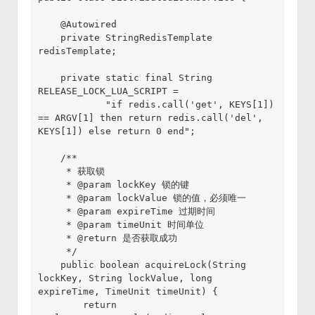
    @Autowired

    private StringRedisTemplate 
redisTemplate;

    private static final String 
RELEASE_LOCK_LUA_SCRIPT =

            "if redis.call('get', KEYS[1]) 
== ARGV[1] then return redis.call('del', 
KEYS[1]) else return 0 end";

    /**

     * 获取锁

     * @param lockKey 锁的键

     * @param lockValue 锁的值，必须唯一

     * @param expireTime 过期时间

     * @param timeUnit 时间单位

     * @return 是否获取成功

     */

    public boolean acquireLock(String 
lockKey, String lockValue, long 
expireTime, TimeUnit timeUnit) {

        return 