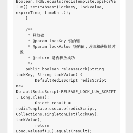
Boolean.TRUE.equals(redisTemplate.opsForVa
lue().setIfAbsent(lockKey, lockValue, 
expireTime, timeUnit));

    }

    /**

     * 释放锁

     * @param lockKey 锁的键

     * @param lockValue 锁的值，必须和获取锁时
一致

     * @return 是否释放成功

     */

    public boolean releaseLock(String 
lockKey, String lockValue) {

        DefaultRedisScript redisScript = 
new 
DefaultRedisScript(RELEASE_LOCK_LUA_SCRIPT
, Long.class);

        Object result = 
redisTemplate.execute(redisScript, 
Collections.singletonList(lockKey), 
lockValue);

        return 
Long.valueOf(1L).equals(result);
