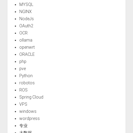
MYSQL
NGINX
NodeJs
OAuth2
OCR
ollama
openwrt
ORACLE
php
pve
Python
robotos
ROS
Spring Cloud
VPS
windows
wordpress
专业
大数据