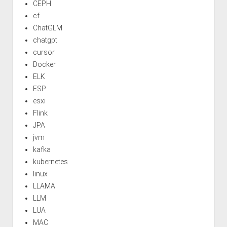
CEPH
cf
ChatGLM
chatgpt
cursor
Docker
ELK
ESP
esxi
Flink
JPA
jvm
kafka
kubernetes
linux
LLAMA
LLM
LUA
MAC