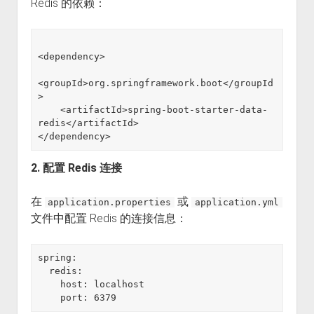
Redis 的依赖：
<dependency>

<groupId>org.springframework.boot</groupId
>

    <artifactId>spring-boot-starter-data-
redis</artifactId>

2. 配置 Redis 连接
在
或
application.properties
application.yml
文件中配置 Redis 的连接信息：
spring:

  redis:

    host: localhost
