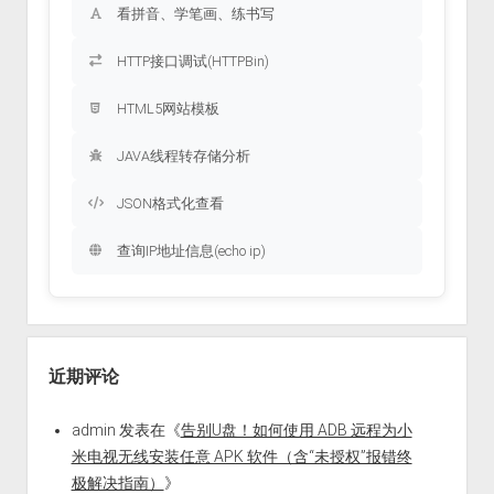
看拼音、学笔画、练书写
HTTP接口调试(HTTPBin)
HTML5网站模板
JAVA线程转存储分析
JSON格式化查看
查询IP地址信息(echo ip)
近期评论
admin
发表在《
告别U盘！如何使用 ADB 远程为小
米电视无线安装任意 APK 软件（含“未授权”报错终
极解决指南）
》