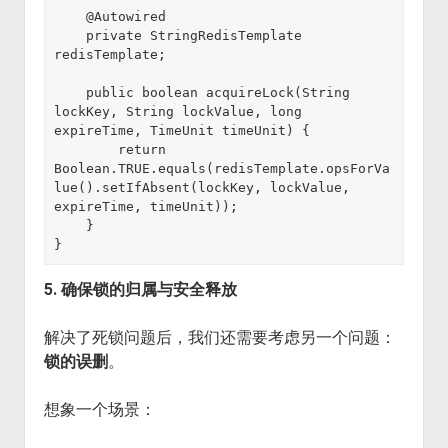
    @Autowired

    private StringRedisTemplate 
redisTemplate;

    public boolean acquireLock(String 
lockKey, String lockValue, long 
expireTime, TimeUnit timeUnit) {

        return 
Boolean.TRUE.equals(redisTemplate.opsForVa
lue().setIfAbsent(lockKey, lockValue, 
expireTime, timeUnit));

    }

5. 确保锁的归属与安全释放
解决了死锁问题后，我们还需要考虑另一个问题：
锁的误删
。
想象一个场景：