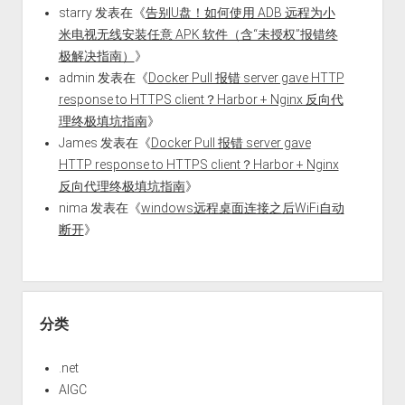
starry
发表在《
告别U盘！如何使用 ADB 远程为小
米电视无线安装任意 APK 软件（含“未授权”报错终
极解决指南）
》
admin
发表在《
Docker Pull 报错 server gave HTTP
response to HTTPS client？Harbor + Nginx 反向代
理终极填坑指南
》
James
发表在《
Docker Pull 报错 server gave
HTTP response to HTTPS client？Harbor + Nginx
反向代理终极填坑指南
》
nima
发表在《
windows远程桌面连接之后WiFi自动
断开
》
分类
.net
AIGC