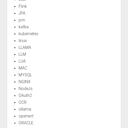
Flink
JPA
jvm
kafka
kubernetes
linux
LLAMA
LLM
LUA
MAC
MYSQL
NGINX
NodeJs
OAuth2
OCR
ollama
openwrt
ORACLE