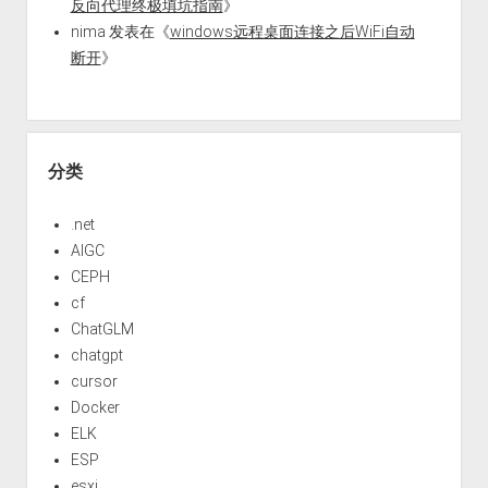
反向代理终极填坑指南
》
nima
发表在《
windows远程桌面连接之后WiFi自动
断开
》
分类
.net
AIGC
CEPH
cf
ChatGLM
chatgpt
cursor
Docker
ELK
ESP
esxi