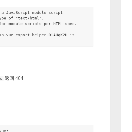
 a JavaScript module script 

ype of "text/html". 

for module scripts per HTML spec.

in-vue_export-helper-DlAUqK2U.js 
返回 404
s
ue*
