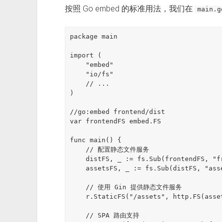
按照 Go embed 的标准用法，我们在
main.g
package main

import (

    "embed"

    "io/fs"

    // ...

)

//go:embed frontend/dist

var frontendFS embed.FS

func main() {

    // 配置静态文件服务

    distFS, _ := fs.Sub(frontendFS, "frontend/dist")

    assetsFS, _ := fs.Sub(distFS, "assets")

    // 使用 Gin 提供静态文件服务

    r.StaticFS("/assets", http.FS(assetsFS))

    // SPA 路由支持
