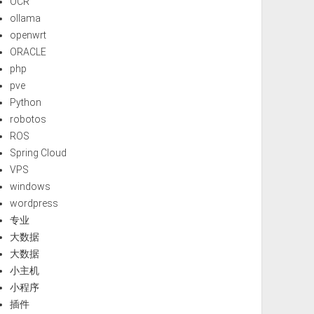
OCR
ollama
openwrt
ORACLE
php
pve
Python
robotos
ROS
Spring Cloud
VPS
windows
wordpress
专业
大数据
大数据
小主机
小程序
插件