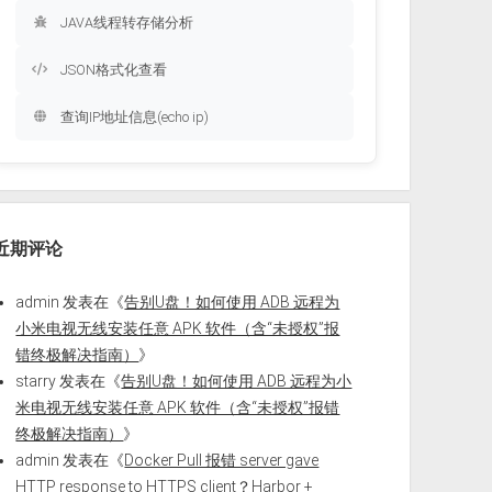
JAVA线程转存储分析
JSON格式化查看
查询IP地址信息(echo ip)
近期评论
admin
发表在《
告别U盘！如何使用 ADB 远程为
小米电视无线安装任意 APK 软件（含“未授权”报
错终极解决指南）
》
starry
发表在《
告别U盘！如何使用 ADB 远程为小
米电视无线安装任意 APK 软件（含“未授权”报错
终极解决指南）
》
admin
发表在《
Docker Pull 报错 server gave
HTTP response to HTTPS client？Harbor +