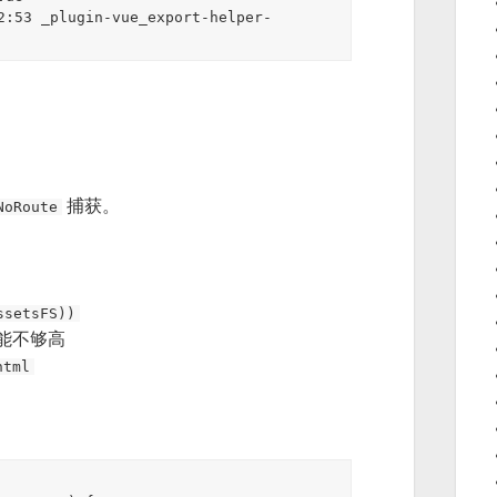
2:53 _plugin-vue_export-helper-
捕获。
NoRoute
ssetsFS))
可能不够高
html