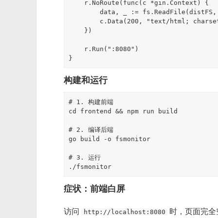
    r.NoRoute(func(c *gin.Context) {

        data, _ := fs.ReadFile(distFS, "index.html")

        c.Data(200, "text/html; charset=utf-8", data)

    })

    r.Run(":8080")

构建和运行
# 1. 构建前端

cd frontend && npm run build

# 2. 编译后端

go build -o fsmonitor

# 3. 运行

症状：前端白屏
访问
时，页面完全
http://localhost:8080