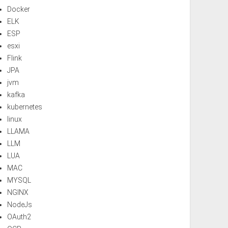
Docker
ELK
ESP
esxi
Flink
JPA
jvm
kafka
kubernetes
linux
LLAMA
LLM
LUA
MAC
MYSQL
NGINX
NodeJs
OAuth2