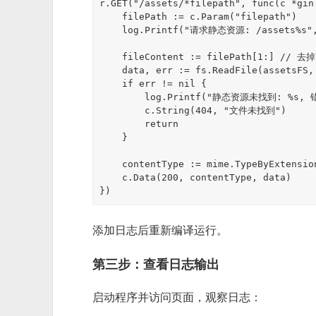
r.GET("/assets/*filepath", func(c *gin.
    filePath := c.Param("filepath")

    log.Printf("请求静态资源: /assets%s", filePath)

    fileContent := filePath[1:] // 去掉前导斜杠

    data, err := fs.ReadFile(assetsFS, fileContent)

    if err != nil {

        log.Printf("静态资源未找到: %s, 错误: %v", fileContent, err)

        c.String(404, "文件未找到")

        return

    }

    contentType := mime.TypeByExtension(filepath.Ext(filePath))

    c.Data(200, contentType, data)

添加日志后重新编译运行。
第三步：查看日志输出
启动程序并访问页面，观察日志：