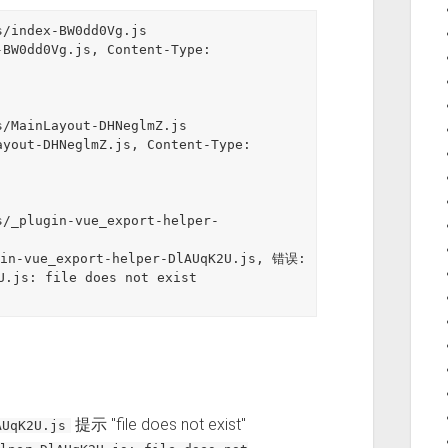
index-BW0dd0Vg.js

W0dd0Vg.js, Content-Type: 
MainLayout-DHNeglmZ.js

out-DHNeglmZ.js, Content-Type: 
_plugin-vue_export-helper-
-vue_export-helper-DlAUqK2U.js, 错误: 
U.js: file does not exist

提示 "file does not exist"
AUqK2U.js