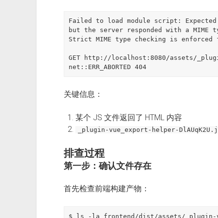
Failed to load module script: Expected
but the server responded with a MIME t
Strict MIME type checking is enforced 
GET http://localhost:8080/assets/_plug
关键信息：
某个 JS 文件返回了 HTML 内容
_plugin-vue_export-helper-DlAUqK2U.j
排查过程
第一步：确认文件存在
首先检查前端构建产物：
$ ls -la frontend/dist/assets/_plugin-v