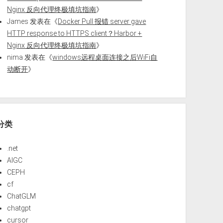
Nginx 反向代理终极填坑指南
》
James
发表在《
Docker Pull 报错 server gave
HTTP response to HTTPS client？Harbor +
Nginx 反向代理终极填坑指南
》
nima
发表在《
windows远程桌面连接之后WiFi自
动断开
》
分类
.net
AIGC
CEPH
cf
ChatGLM
chatgpt
cursor